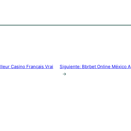
lleur Casino Français Vrai
Siguiente:
Bbrbet Online México 
→