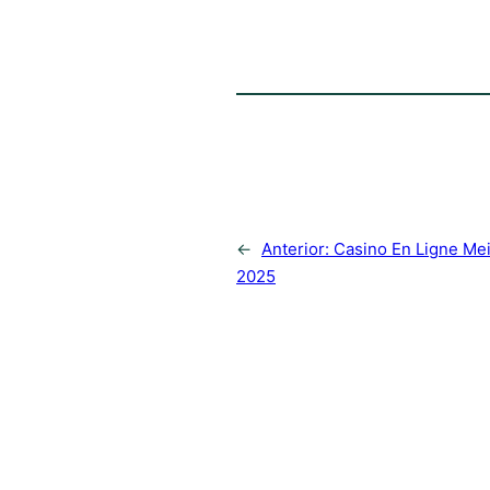
←
Anterior:
Casino En Ligne Mei
2025