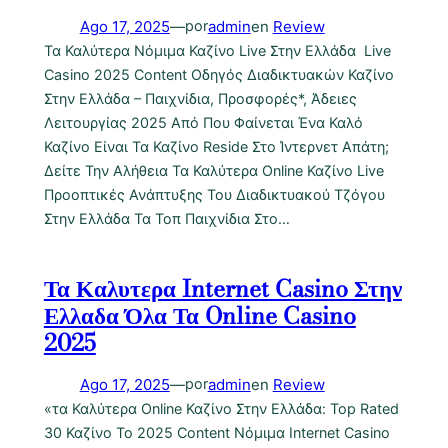
Ago 17, 2025
—
admin
en
Review
por
Τα Καλύτερα Νόμιμα Καζίνο Live Στην Ελλάδα ️ Live
Casino 2025 Content Οδηγός Διαδικτυακών Καζίνο
Στην Ελλάδα – Παιχνίδια, Προσφορές*, Άδειες
Λειτουργίας 2025 Από Που Φαίνεται Ένα Καλό
Καζίνο Είναι Τα Καζίνο Reside Στο Ίντερνετ Απάτη;
Δείτε Την Αλήθεια Τα Καλύτερα Online Καζίνο Live
Προοπτικές Ανάπτυξης Του Διαδικτυακού Τζόγου
Στην Ελλάδα Τα Τοπ Παιχνίδια Στο…
Τα Καλυτερα Internet Casino Στην
Ελλαδα Όλα Τα Online Casino
2025
Ago 17, 2025
—
admin
en
Review
por
«τα Καλύτερα Online Καζίνο Στην Ελλάδα: Top Rated
30 Καζίνο Το 2025 Content Νόμιμα Internet Casino