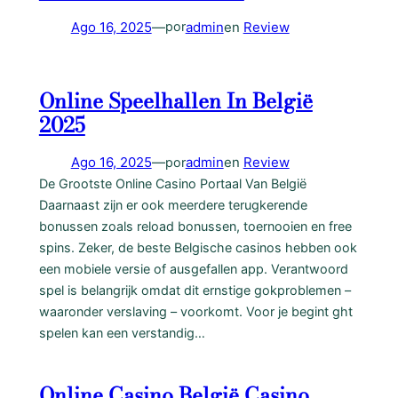
Ago 16, 2025
—
admin
en
Review
por
Online Speelhallen In België
2025
Ago 16, 2025
—
admin
en
Review
por
De Grootste Online Casino Portaal Van België
Daarnaast zijn er ook meerdere terugkerende
bonussen zoals reload bonussen, toernooien en free
spins. Zeker, de beste Belgische casinos hebben ook
een mobiele versie of ausgefallen app. Verantwoord
spel is belangrijk omdat dit ernstige gokproblemen –
waaronder verslaving – voorkomt. Voor je begint ght
spelen kan een verstandig…
Online Casino België Casino