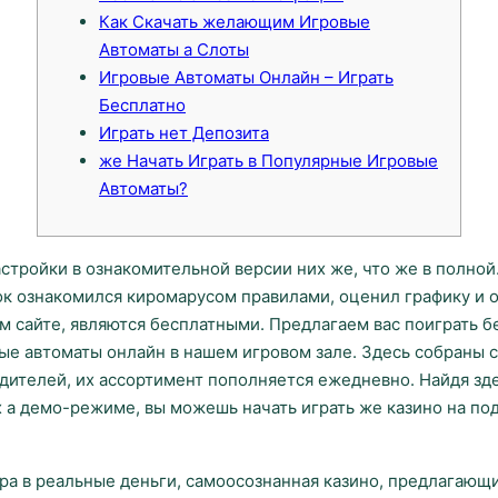
Как Скачать желающим Игровые
Автоматы а Слоты
Игровые Автоматы Онлайн – Играть
Бесплатно
Играть нет Депозита
же Начать Играть в Популярные Игровые
Автоматы?
стройки в ознакомительной версии них же, что же в полной
ок ознакомился киромарусом правилами, оценил графику и 
м сайте, являются бесплатными. Предлагаем вас поиграть бе
ые автоматы онлайн в нашем игровом зале. Здесь собраны с
ителей, их ассортимент пополняется ежедневно. Найдя зд
 а демо-режиме, вы можешь начать играть же казино на по
гра в реальные деньги, самоосознанная казино, предлагаю