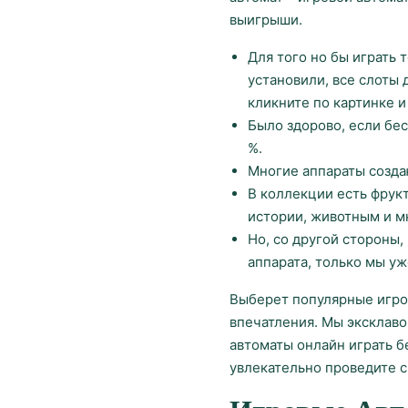
выигрыши.
Для того но бы играть 
установили, все слоты 
кликните по картинке и
Было здорово, если бес
%.
Многие аппараты созда
В коллекции есть фрук
истории, животным и м
Но, со другой стороны,
аппарата, только мы уж
Выберет популярные игров
впечатления. Мы эксклаво
автоматы онлайн играть бе
увлекательно проведите 