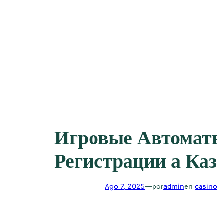
Saltar
al
contenido
Игровые Автоматы
Регистрации а Ка
Ago 7, 2025
—
admin
en
casino
por