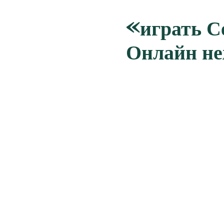
«играть С
Онлайн не