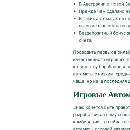
В Австралии и Новой Зе
Прежде чем сделано на
В таких автоматах нет
высокие шансом на вы
Бездепозитный бонус з
счета.
Проводить первых в онлай
качественного игрового п
количеству барабанов и л
автоматы с низким, средн
чаще, но не, а последняя
Игровые Авто
Знаю хочется быть правот
разработчиков нему созд
комбинации, то сейчас в 
автомат – игровой автом