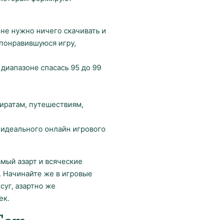
 не нужно ничего скачивать и
 понравившуюся игру,
диапазоне спасась 95 до 99
иратам, путешествиям,
 идеального онлайн игрового
мый азарт и всяческие
. Начинайте же в игровые
суг, азартно же
ек.