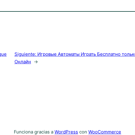
gue
Siguiente:
Игровые Автоматы Играть Бесплатно тольк
Онлайн
→
Funciona gracias a
WordPress
con
WooCommerce