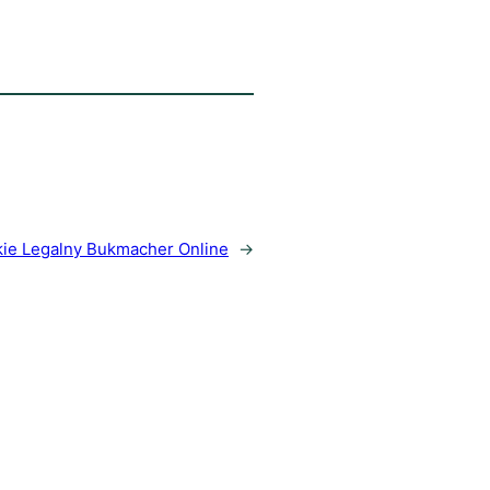
kie Legalny Bukmacher Online
→