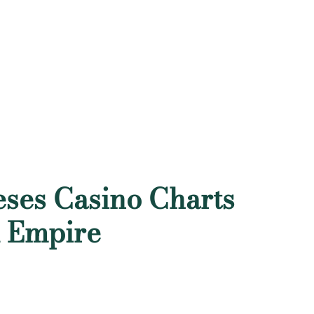
eses Casino Charts
l Empire