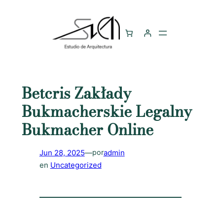
Saltar
al
contenido
Betcris Zakłady
Bukmacherskie Legalny
Bukmacher Online
Jun 28, 2025
—
admin
por
en
Uncategorized