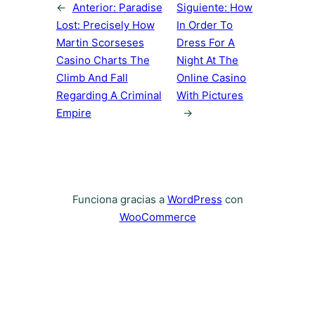
←
Anterior:
Paradise
Siguiente:
How
Lost: Precisely How
In Order To
Martin Scorseses
Dress For A
Casino Charts The
Night At The
Climb And Fall
Online Casino
Regarding A Criminal
With Pictures
Empire
→
Funciona gracias a
WordPress
con
WooCommerce