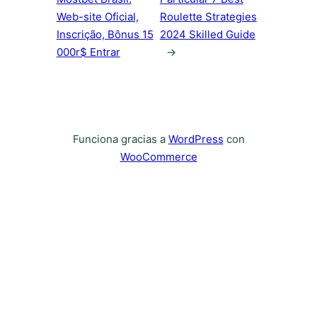
Web-site Oficial,
Roulette Strategies
Inscrição, Bônus 15
2024 Skilled Guide
000r$ Entrar
→
Funciona gracias a
WordPress
con
WooCommerce