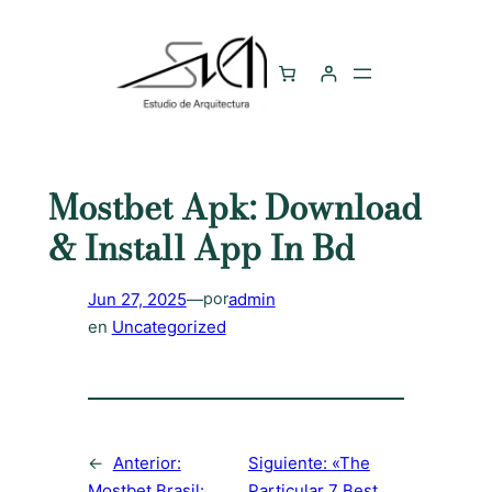
Saltar
al
contenido
Mostbet Apk: Download
& Install App In Bd
Jun 27, 2025
—
admin
por
en
Uncategorized
←
Anterior:
Siguiente:
«The
Mostbet Brasil:
Particular 7 Best