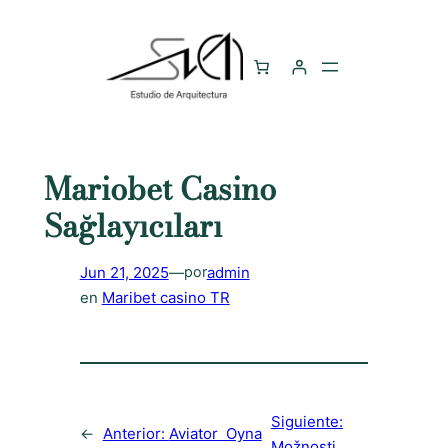
Saltar
al
contenido
Mariobet Casino
Sağlayıcıları
Jun 21, 2025
—
admin
por
en
Maribet casino TR
Siguiente:
←
Anterior:
Aviator ️ Oyna
Možnosti