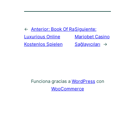
←
Anterior:
Book Of Ra
Siguiente:
Luxurious Online
Mariobet Casino
Kostenlos Spielen
Sağlayıcıları
→
Funciona gracias a
WordPress
con
WooCommerce