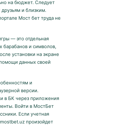
ьно на бюджет. Следует
 друзьям и близким.
портале Мост бет труда не
игры — это отдельная
х барабанов и символов,
и помощи данных своей
собенностям и
узерной версии.
ки в БК через приложения
иенты. Войти в МостБет
ассники. Если учетная
 mostbet.uz произойдет