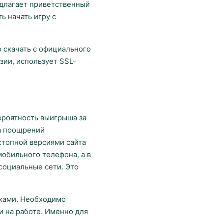
едлагает приветственный
ь начать игру с
 скачать с официального
зии, использует SSL-
ероятность выигрыша за
па поощрений
стопной версиями сайта
обильного телефона, а в
социальные сети. Это
вками. Необходимо
и на работе. Именно для