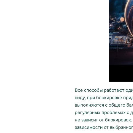
Все способы работают оди
виду, при блокировке при
выполняются с общего бал
регулярных проблемах с 
не зависит от блокировок
зависимости от выбранног