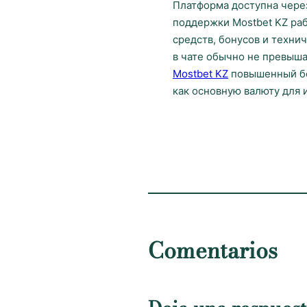
Платформа доступна чере
поддержки Mostbet KZ раб
средств, бонусов и техни
в чате обычно не превыша
Mostbet KZ
повышенный бо
как основную валюту для и
Comentarios