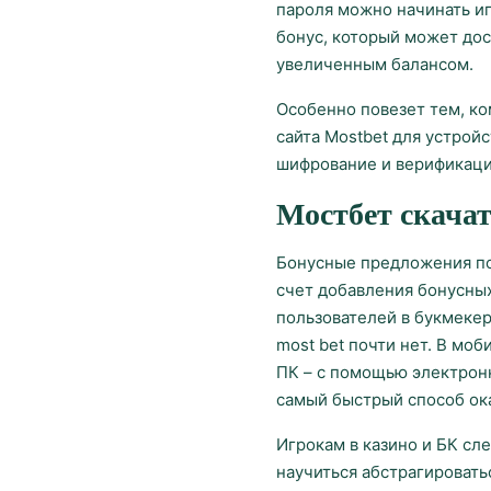
пароля можно начинать иг
бонус, который может дос
увеличенным балансом.
Особенно повезет тем, к
сайта Mostbet для устройс
шифрование и верификаци
Мостбет скача
Бонусные предложения по
счет добавления бонусных
пользователей в букмеке
most bet почти нет. В мо
ПК – с помощью электронн
самый быстрый способ ока
Игрокам в казино и БК сл
научиться абстрагировать