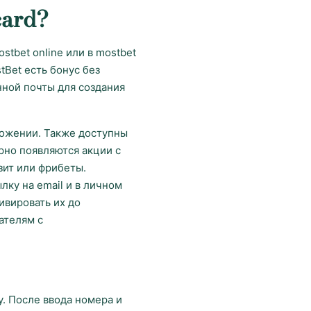
card?
stbet online или в mostbet
tBet есть бонус без
нной почты для создания
ложении. Также доступны
рно появляются акции с
ит или фрибеты.
ку на email и в личном
ивировать их до
ателям с
. После ввода номера и