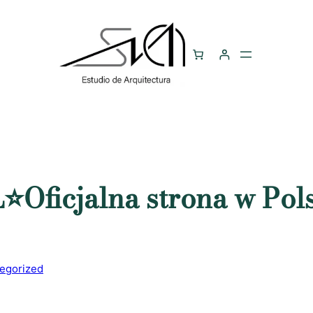
⭐️Oficjalna strona w Pol
egorized