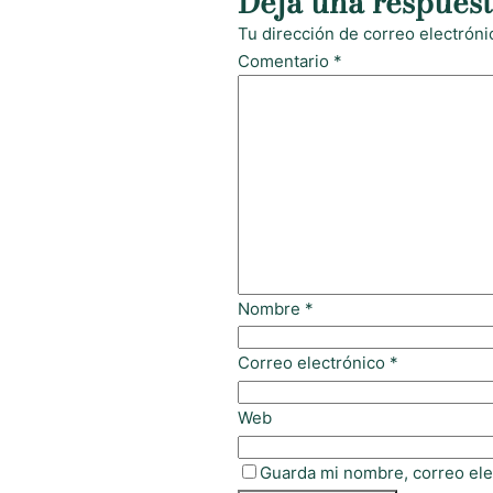
Deja una respues
Tu dirección de correo electróni
Comentario
*
Nombre
*
Correo electrónico
*
Web
Guarda mi nombre, correo ele