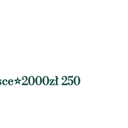
sce⭐️2000zł 250