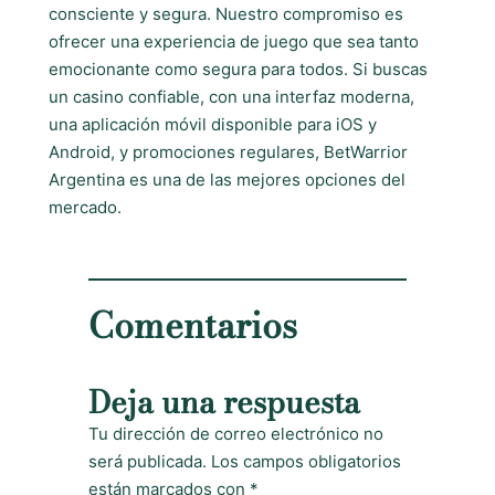
consciente y segura. Nuestro compromiso es
ofrecer una experiencia de juego que sea tanto
emocionante como segura para todos. Si buscas
un casino confiable, con una interfaz moderna,
una aplicación móvil disponible para iOS y
Android, y promociones regulares, BetWarrior
Argentina es una de las mejores opciones del
mercado.
Comentarios
Deja una respuesta
Tu dirección de correo electrónico no
será publicada.
Los campos obligatorios
están marcados con
*