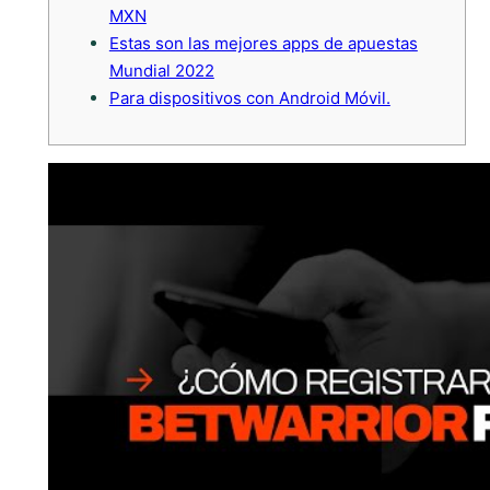
MXN
Estas son las mejores apps de apuestas
Mundial 2022
Para dispositivos con Android Móvil.