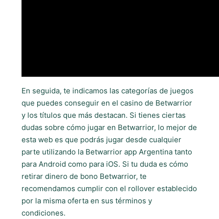
En seguida, te indicamos las categorías de juegos
que puedes conseguir en el casino de Betwarrior
y los títulos que más destacan. Si tienes ciertas
dudas sobre cómo jugar en Betwarrior, lo mejor de
esta web es que podrás jugar desde cualquier
parte utilizando la Betwarrior app Argentina tanto
para Android como para iOS. Si tu duda es cómo
retirar dinero de bono Betwarrior, te
recomendamos cumplir con el rollover establecido
por la misma oferta en sus términos y
condiciones.