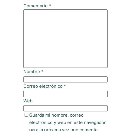
Comentario
*
Nombre
*
Correo electrónico
*
Web
Guarda mi nombre, correo
electrónico y web en este navegador
para la próxima vez que comente.