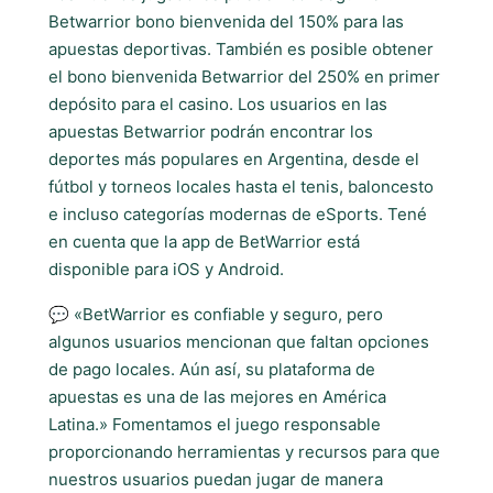
Betwarrior bono bienvenida del 150% para las
apuestas deportivas. También es posible obtener
el bono bienvenida Betwarrior del 250% en primer
depósito para el casino. Los usuarios en las
apuestas Betwarrior podrán encontrar los
deportes más populares en Argentina, desde el
fútbol y torneos locales hasta el tenis, baloncesto
e incluso categorías modernas de eSports. Tené
en cuenta que la app de BetWarrior está
disponible para iOS y Android.
💬 «BetWarrior es confiable y seguro, pero
algunos usuarios mencionan que faltan opciones
de pago locales. Aún así, su plataforma de
apuestas es una de las mejores en América
Latina.» Fomentamos el juego responsable
proporcionando herramientas y recursos para que
nuestros usuarios puedan jugar de manera