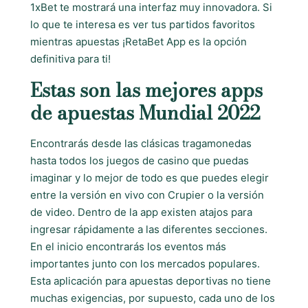
1xBet te mostrará una interfaz muy innovadora. Si
lo que te interesa es ver tus partidos favoritos
mientras apuestas ¡RetaBet App es la opción
definitiva para ti!
Estas son las mejores apps
de apuestas Mundial 2022
Encontrarás desde las clásicas tragamonedas
hasta todos los juegos de casino que puedas
imaginar y lo mejor de todo es que puedes elegir
entre la versión en vivo con Crupier o la versión
de video. Dentro de la app existen atajos para
ingresar rápidamente a las diferentes secciones.
En el inicio encontrarás los eventos más
importantes junto con los mercados populares.
Esta aplicación para apuestas deportivas no tiene
muchas exigencias, por supuesto, cada uno de los