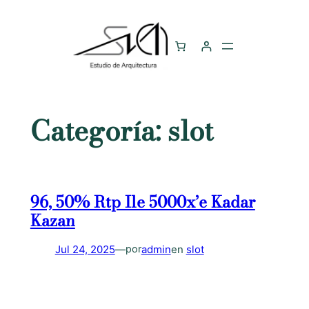
Saltar
al
contenido
Categoría:
slot
96, 50% Rtp Ile 5000x’e Kadar
Kazan
Jul 24, 2025
—
admin
en
slot
por