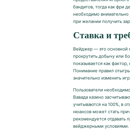
бандитов, тогда как фри 
необходимо внимательно 
при желании получить зар
Ставка и тре
Вейджер — это основной ф
прокрутить добычу или бо
показывается как фактор, 
Понимание правил отыгрыш
значительно изменить игр
Пользователи необходимо 
Вавада казино засчитываю
учитываются на 100%, в о
нюансов может стать прич
рекомендуется отдавать 
вейджерными условиями.