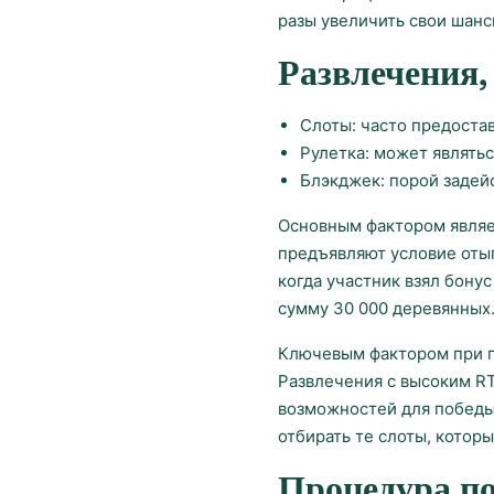
разы увеличить свои шанс
Развлечения,
Слоты: часто предоста
Рулетка: может являть
Блэкджек: порой задейс
Основным фактором являе
предъявляют условие отыг
когда участник взял бону
сумму 30 000 деревянных
Ключевым фактором при по
Развлечения с высоким RT
возможностей для победы
отбирать те слоты, которы
Процедура по