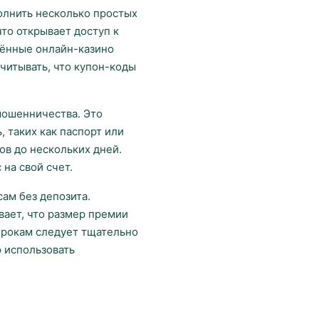
олнить несколько простых
что открывает доступ к
лённые онлайн-казино
учитывать, что купон-коды
мошенничества. Это
 таких как паспорт или
ов до нескольких дней.
на свой счет.
сам без депозита.
вает, что размер премии
Игрокам следует тщательно
ю использовать