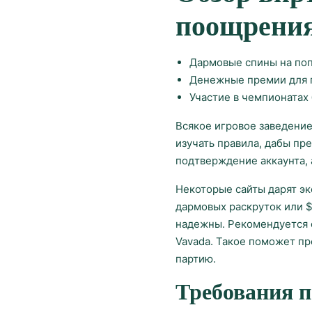
поощрени
Дармовые спины на поп
Денежные премии для п
Участие в чемпионатах
Всякое игровое заведение
изучать правила, дабы пр
подтверждение аккаунта, 
Некоторые сайты дарят эк
дармовых раскруток или $
надежны. Рекомендуется о
Vavada. Такое поможет пр
партию.
Требования п