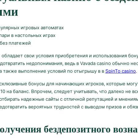
ями
улярных игровых автоматах
ари в настольных играх
 без платежей
 обладает свои условия приобретения и использования бон
едотвратить недопонимания, ведь в Vavada casino обычно не
а также выполнение условий по отыгрышу в в
SpinTo casino
.
склюзивные бонусы для начинающих игроков, которые могут
10 на баланс. Впрочем, следует учитывать, что далеко не в
тбирать надежные сайты с отличной репутацией и мнениями
едотвратить вероятных трудностей с выводом призов и обя
олучения бездепозитного возн