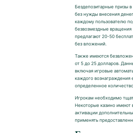
Бездепозитарные призы в 
без нужды внесения денег
каждому пользователю по
безвозмездные вращения 
предлагают 20-50 бесплат
без вложений.
Также имеются безвложен
от 5 до 25 долларов. Дан
включая игровые автоматы
каждого вознаграждения е
определенное количество 
Игрокам необходимо тщат
Некоторые казино имеют 
активации дополнительных
применять предоставленн