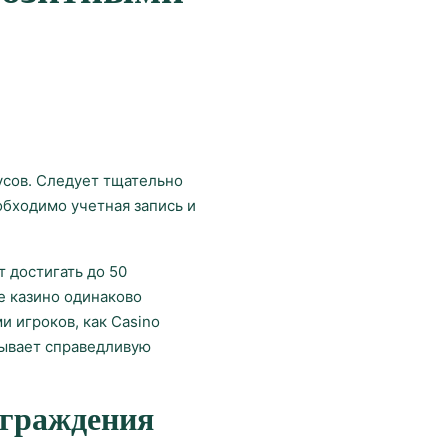
усов. Следует тщательно
обходимо учетная запись и
 достигать до 50
се казино одинаково
 игроков, как Casino
зывает справедливую
аграждения