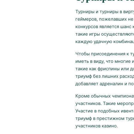
Турниры и турниры в вирт
геймеров, пожелавших не 
конкурсов является шанс 
такие игры осуществляютс
каждую удачную комбина
Чтобы присоединения к ту
иметь в виду, что многие
такие как фриспины или 
триумф без лишних расход
добавляет адреналин и по
Кроме обычных чемпионат
участников. Такие мероп
Участие в подобных ивент
триумф в престижном турн
участников казино.