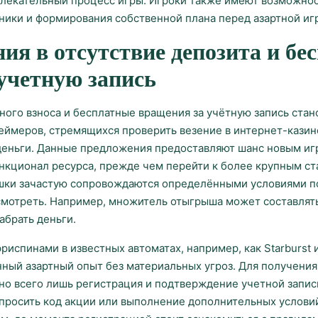
влекательный процесс игры. Игроки также имеют возможнос
ники и формирования собственной плана перед азартной игр
ия в отсутствие депозита и бе
учетную запись
ого взноса и бесплатные вращения за учётную запись стан
еймеров, стремящихся проверить везение в интернет-казин
деньги. Данные предложения предоставляют шанс новым иг
ункционал ресурса, прежде чем перейти к более крупным с
юшки зачастую сопровождаются определёнными условиями по
мотреть. Например, множитель отыгрыша может составлять 
абрать деньги.
испинами в известных автоматах, например, как Starburst и
ный азартный опыт без материальных угроз. Для получения
но всего лишь регистрация и подтверждение учетной запис
 просить код акции или выполнение дополнительных услови