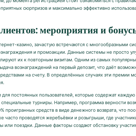
ом, до момента регистрацией стоит ознакомиться с правилам
неприятных сюрпризов и максимально эффективно использо
лиентов: мероприятия и бонус
ернет-казино, зачастую встречаются с многообразными с
ознаграждения и промоакции. Данные системы не просто у
улируют их к повторным визитам. Одним из самых популярн
ыдача вознаграждений на первый депозит, что даёт возмож
редствами на счету. В определённых случаях эти премии мо
я.
и для постоянных пользователей, которые содержат кажду
 и специальные турниры. Например, программа верности во
% проигранных средств в виде денежного возврата, что по
кже часто проводятся жеребьёвки и розыгрыши, где участник
ты или поездки. Данные факторы создают обстановку участи