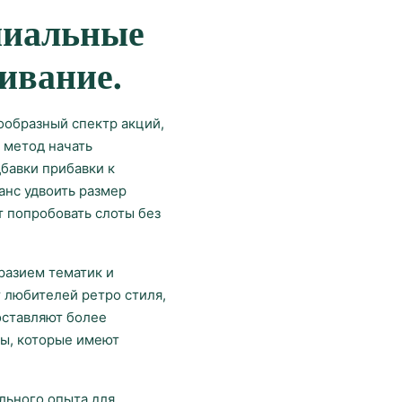
миальные
ивание.
ообразный спектр акций,
 метод начать
бавки прибавки к
анс удвоить размер
т попробовать слоты без
бразием тематик и
 любителей ретро стиля,
оставляют более
ы, которые имеют
льного опыта для