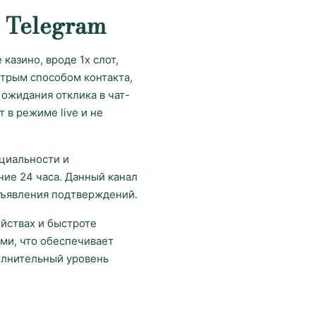
, Telegram
казино, вроде 1х слот,
стрым способом контакта,
ожидания отклика в чат-
 в режиме live и не
циальности и
ние 24 часа. Данный канал
дъявления подтверждений.
йствах и быстроте
ми, что обеспечивает
олнительный уровень