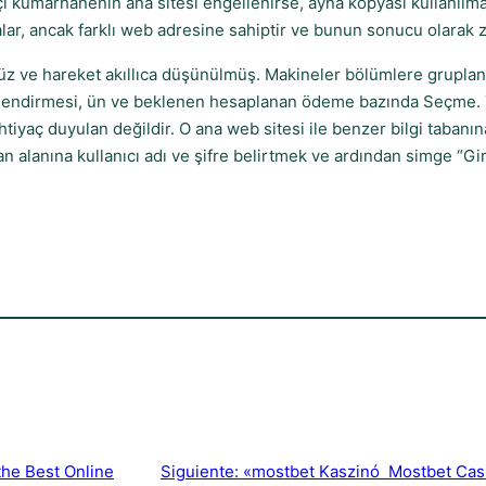
i kumarhanenin ana sitesi engellenirse, ayna kopyası kullanılması
ar, ancak farklı web adresine sahiptir ve bunun sonucu olarak ziya
üz ve hareket akıllıca düşünülmüş. Makineler bölümlere grupland
endirmesi, ün ve beklenen hesaplanan ödeme bazında Seçme. Te
tiyaç duyulan değildir. O ana web sitesi ile benzer bilgi tabanın
lan alanına kullanıcı adı ve şifre belirtmek ve ardından simge “Gir
 the Best Online
Siguiente:
«mostbet Kaszinó ️ Mostbet Cas