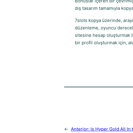
Bonuslar içeren bir çevrimiç
dış tasarım tamamıyla kopyal
7slots kopya üzerinde, aray
düzenleme, oyuncu derecel
sitesine hesap oluşturmak ih
bir profil oluşturmak için, a
←
Anterior:
Is Hyper Gold All In