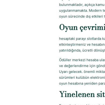
bulunmaktadır, açıkça kamu 
uygulanmamakta. Modern tek
oyun sürecinde dış etkileri
Oyun çevrimiç
hesaptaki parayı slotlarda 
etkinleştirmeniz ve hesabın
yatırıldığında, ücretli dönüş
Ödüller merkezi hesaba ulaş
ve değerlendirme için gönde
Uyarı gelecek. önemli miktar
sürümleri kulübün elektroni
oyun hesabına yeniden para y
Yinelenen si