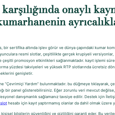
karşılığında onaylı kay
kumarhanenin ayrıcalıkla
s, bir sertifika altında işlev görür ve dünya çapındaki kumar k
unculara resmi slotlar, çeşitlilikte gerçek krupiyeli versiyonlar
e çeşitli promosyon etkinlikleri sağlanmaktadır. kayıt işlemi süre
ma yüzdesi takviyeleri ve yüksek RTP slotlarında ücretsiz dönüş
klerini genişletir.
me “Çevrimiçi Yardım” bulunmaktadır. bu düğmeye tıklayarak, çe
dığı bir panel gösterebilirsiniz. Eğer zorunlu veri mevcut değilse
syonel danışmanlık sağlamanız tavsiye edilir. Destek için İlet
 slot
hesabı için kayıt yaptırmamış olanlar da dahil olmak üzere 
kişisel bilgilerin güvenliğini ve gizliliğini garanti eder. Bu veri