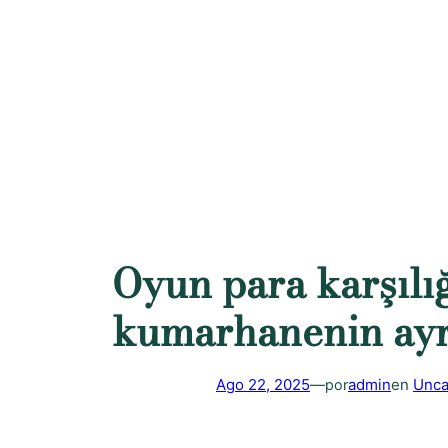
Saltar
al
contenido
Oyun para karşılı
kumarhanenin ayrı
Ago 22, 2025
—
admin
en
Unca
por