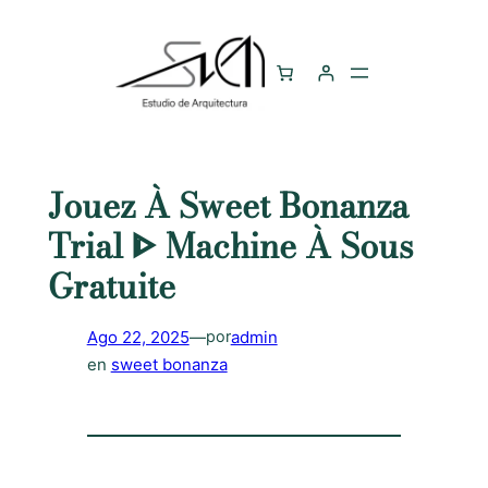
Saltar
al
contenido
Jouez À Sweet Bonanza
Trial ᐈ Machine À Sous
Gratuite
Ago 22, 2025
—
admin
por
en
sweet bonanza