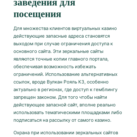
заведения для
посещения
Для множества клиентов виртуальных казино
действующие запасные адреса становятся
выходом при случае ограничения доступа к
основного сайта. Эти зеркальные сайты
являются точные копии главного портала,
обеспечивая возможность избежать
ограничений. Использование альтернативных
ссылок, вроде Вулкан Рояль КЗ, особенно
актуально в регионах, где доступ к гемблингу
запрещен законом. Для того чтобы найти
действующее запасной сайт, вполне реально
использовать тематическими площадками либо
подписаться на рассылку от самого казино.
Охрана при использовании зеркальных сайтов