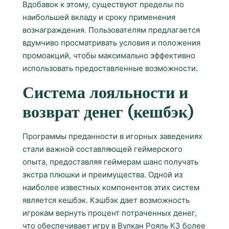
Вдобавок к этому, существуют пределы по
наибольшей вкладу и сроку применения
вознаграждения. Пользователям предлагается
вдумчиво просматривать условия и положения
промоакций, чтобы максимально эффективно
использовать предоставленные возможности.
Система лояльности и
возврат денег (кешбэк)
Программы преданности в игорных заведениях
стали важной составляющей геймерского
опыта, предоставляя геймерам шанс получать
экстра плюшки и преимущества. Одной из
наиболее известных компонентов этих систем
является кешбэк. Кэшбэк дает возможность
игрокам вернуть процент потраченных денег,
что обеспечивает игру в Вулкан Рояль КЗ более