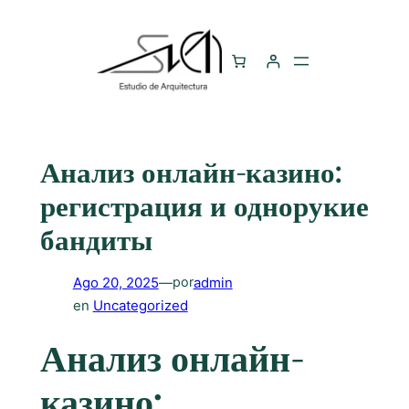
Saltar
al
contenido
Анализ онлайн-казино:
регистрация и однорукие
бандиты
Ago 20, 2025
—
admin
por
en
Uncategorized
Анализ онлайн-
казино: