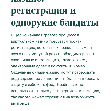
регистрация и
однорукие бандиты
С целью начала игрового процесса в
виртуальном казино требуется пройти
регистрацию, которая как правило занимает
всего пару минут. Игроку необходимо указать
свои личные информацию, такие как имя,
электронный адрес и контактный номер.
Отдельные онлайн-казино могут потребовать
подтверждение личности, чтобы гарантировать
защиту и избежать фрод. Крайне важно
использовать только достоверную информацию,
так как это может отразиться на возможность
выигрыша.