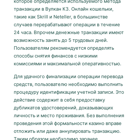
которое определяется используемого метода
транзакции в Вулкан КЗ. Онлайн кошельки,
такие как Skrill и Neteller, в большинстве
случаев перерабатывают операции в течение
24 часа. Впрочем денежные транзакции имеют
возможность занять до 5 трудовых дней.
Пользователям рекомендуется определять
способы снятия финансов с низкими
комиссиями и максимальной оперативностью.
Для удачного финализации операции перевода
средств, пользователю необходимо выполнить
процедуру идентификации учетной записи. Это
действие содержит в себя предоставку
дубликатов удостоверений, доказывающих
личность и место проживания. Без выполнения
проведения этой формальности казино вправе
отложить или даже аннулировать транзакцию.
Таким образом необходимо заранее