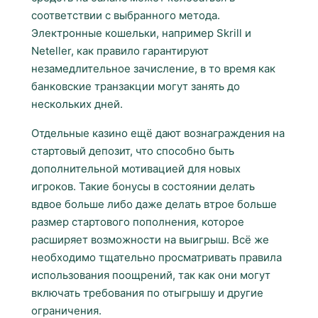
соответствии с выбранного метода.
Электронные кошельки, например Skrill и
Neteller, как правило гарантируют
незамедлительное зачисление, в то время как
банковские транзакции могут занять до
нескольких дней.
Отдельные казино ещё дают вознаграждения на
стартовый депозит, что способно быть
дополнительной мотивацией для новых
игроков. Такие бонусы в состоянии делать
вдвое больше либо даже делать втрое больше
размер стартового пополнения, которое
расширяет возможности на выигрыш. Всё же
необходимо тщательно просматривать правила
использования поощрений, так как они могут
включать требования по отыгрышу и другие
ограничения.