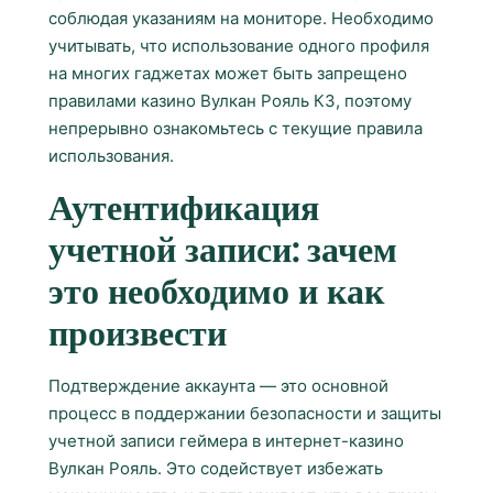
соблюдая указаниям на мониторе. Необходимо
учитывать, что использование одного профиля
на многих гаджетах может быть запрещено
правилами казино Вулкан Рояль КЗ, поэтому
непрерывно ознакомьтесь с текущие правила
использования.
Аутентификация
учетной записи: зачем
это необходимо и как
произвести
Подтверждение аккаунта — это основной
процесс в поддержании безопасности и защиты
учетной записи геймера в интернет-казино
Вулкан Рояль. Это содействует избежать