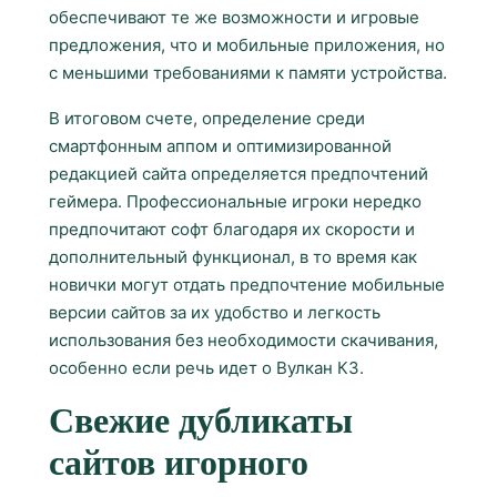
обеспечивают те же возможности и игровые
предложения, что и мобильные приложения, но
с меньшими требованиями к памяти устройства.
В итоговом счете, определение среди
смартфонным аппом и оптимизированной
редакцией сайта определяется предпочтений
геймера. Профессиональные игроки нередко
предпочитают софт благодаря их скорости и
дополнительный функционал, в то время как
новички могут отдать предпочтение мобильные
версии сайтов за их удобство и легкость
использования без необходимости скачивания,
особенно если речь идет о Вулкан КЗ.
Свежие дубликаты
сайтов игорного