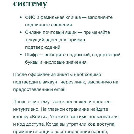
систему
ФИО и фамильная кличка — заполняйте
подлинные сведения.
Онлайн почтовый ящик — применяйте
текущий адрес для приема
подтверждений.
Шифр — выберите надежный, содержащий
буквы и числовые значения.
После оформления анкеты необходимо
подтвердить аккаунт через линк, высланную на
предоставленный email.
Логин в систему также несложен и понятен
интуитивно. На главной страничке найдите
кнопку «Войти». Укажите ваш имя пользователя
и код доступа. Когда вы утратили код доступа,
примените опцию восстановления пароля,