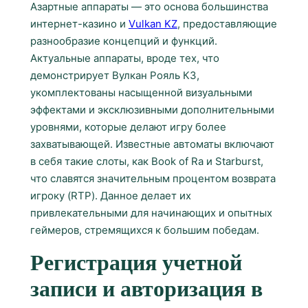
Азартные аппараты — это основа большинства
интернет-казино и
Vulkan KZ
, предоставляющие
разнообразие концепций и функций.
Актуальные аппараты, вроде тех, что
демонстрирует Вулкан Рояль КЗ,
укомплектованы насыщенной визуальными
эффектами и эксклюзивными дополнительными
уровнями, которые делают игру более
захватывающей. Известные автоматы включают
в себя такие слоты, как Book of Ra и Starburst,
что славятся значительным процентом возврата
игроку (RTP). Данное делает их
привлекательными для начинающих и опытных
геймеров, стремящихся к большим победам.
Регистрация учетной
записи и авторизация в