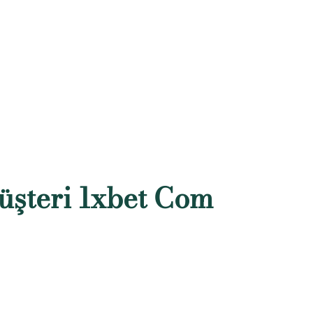
üşteri 1xbet Com