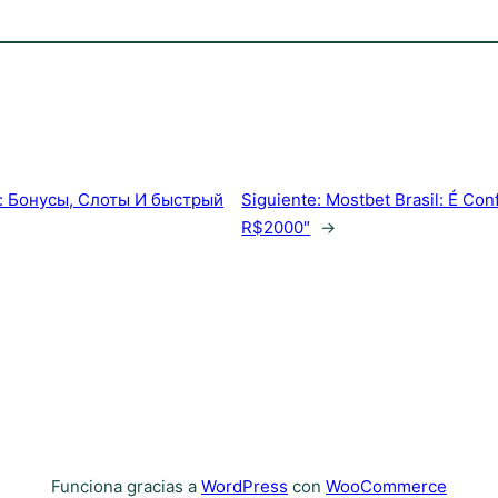
 Бонусы, Слоты И быстрый
Siguiente:
Mostbet Brasil: É Con
R$2000″
→
Funciona gracias a
WordPress
con
WooCommerce