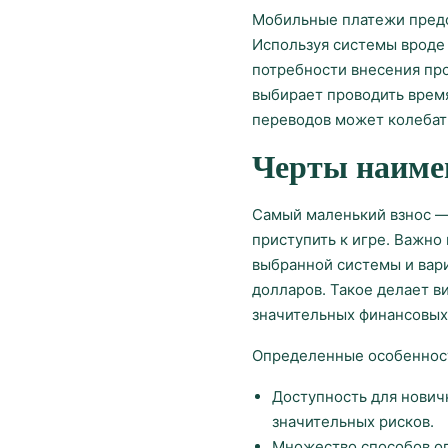
Мобильные платежи предс
Используя системы вроде 
потребности внесения пр
выбирает проводить время
переводов может колебать
Черты наимен
Самый маленький взнос — 
приступить к игре. Важно
выбранной системы и вариа
долларов. Такое делает в
значительных финансовых
Определенные особенност
Доступность для нович
значительных рисков.
Множество способов оп