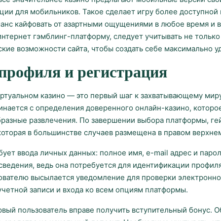
ии для мобильников. Такое сделает игру более доступной
анс кайфовать от азартными ощущениями в любое время и в
интернет гэмблинг-платформу, следует учитывать не только
ские возможности сайта, чтобы создать себе максимально у
профиля и регистрация
иртуальном казино — это первый шаг к захватывающему мир
инается с определения доверенного онлайн-казино, которо
бразные развлечения. По завершении выбора платформы, ге
 которая в большинстве случаев размещена в правом верхне
ует ввода личных данных: полное имя, e-mail адрес и паро
сведения, ведь она потребуется для идентификации профил
ователю высылается уведомление для проверки электронног
учетной записи и входа ко всем опциям платформы.
рвый пользователь вправе получить вступительный бонус. 