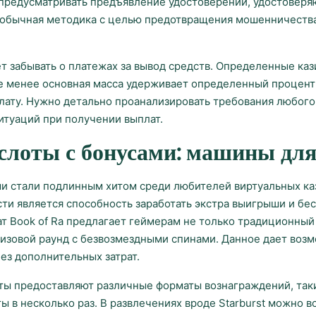
предусматривать предъявление удостоверений, удостоверя
е обычная методика с целью предотвращения мошенничеств
ет забывать о платежах за вывод средств. Определенные ка
не менее основная масса удерживает определенный процент
ату. Нужно детально проанализировать требования любого 
итуаций при получении выплат.
слоты с бонусами: машины дл
и стали подлинным хитом среди любителей виртуальных ка
ти является способность заработать экстра выигрыши и бе
т Book of Ra предлагает геймерам не только традиционный
ризовой раунд с безвозмездными спинами. Данное дает воз
ез дополнительных затрат.
ты предоставляют различные форматы вознаграждений, так
 в несколько раз. В развлечениях вроде Starburst можно 