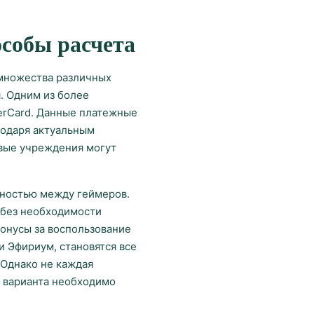
собы расчета
 множества различных
. Одним из более
terCard. Данные платежные
годаря актуальным
овые учреждения могут
анностью между геймеров.
 без необходимости
бонусы за воспользование
и Эфириум, становятся все
 Однако не каждая
 варианта необходимо