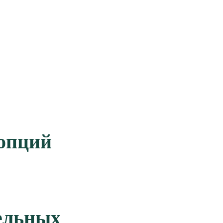
 опций
тельных