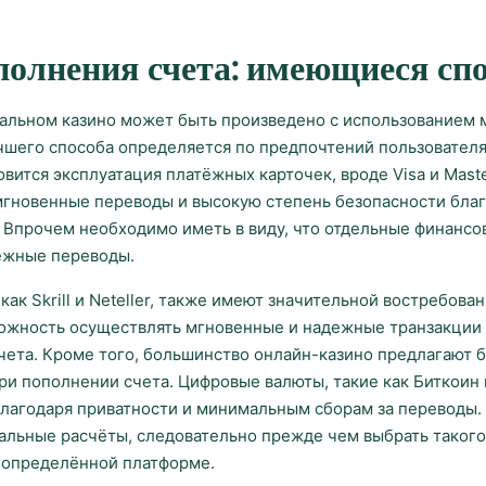
олнения счета: имеющиеся спо
уальном казино может быть произведено с использованием
чшего способа определяется по предпочтений пользователя
вится эксплуатация платёжных карточек, вроде Visa и Mas
мгновенные переводы и высокую степень безопасности бла
 Впрочем необходимо иметь в виду, что отдельные финанс
бежные переводы.
как Skrill и Neteller, также имеют значительной востребов
ожность осуществлять мгновенные и надежные транзакции
чета. Кроме того, большинство онлайн-казино предлагают 
и пополнении счета. Цифровые валюты, такие как Биткоин 
лагодаря приватности и минимальным сборам за переводы.
альные расчёты, следовательно прежде чем выбрать такого
а определённой платформе.