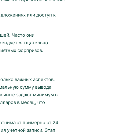
едложениях или доступ к
шей. Часто они
омендуется тщательно
риятных сюрпризов.
колько важных аспектов.
имальную сумму вывода.
ак иные задают минимум в
лларов в месяц, что
и отнимают примерно от 24
ия учетной записи. Этап