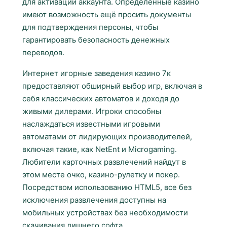
для активации аккаунта. Определенные казино
имеют возможность ещё просить документы
для подтверждения персоны, чтобы
гарантировать безопасность денежных
переводов.
Интернет игорные заведения казино 7к
предоставляют обширный выбор игр, включая в
себя классических автоматов и доходя до
живыми дилерами. Игроки способны
наслаждаться известными игровыми
автоматами от лидирующих производителей,
включая такие, как NetEnt и Microgaming.
Любители карточных развлечений найдут в
этом месте очко, казино-рулетку и покер.
Посредством использованию HTML5, все без
исключения развлечения доступны на
мобильных устройствах без необходимости
скачивания лишнего софта.