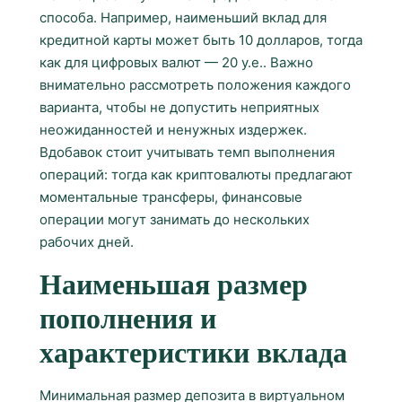
способа. Например, наименьший вклад для
кредитной карты может быть 10 долларов, тогда
как для цифровых валют — 20 у.е.. Важно
внимательно рассмотреть положения каждого
варианта, чтобы не допустить неприятных
неожиданностей и ненужных издержек.
Вдобавок стоит учитывать темп выполнения
операций: тогда как криптовалюты предлагают
моментальные трансферы, финансовые
операции могут занимать до нескольких
рабочих дней.
Наименьшая размер
пополнения и
характеристики вклада
Минимальная размер депозита в виртуальном