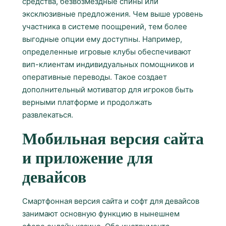
средства, безвозмездные спины или
эксклюзивные предложения. Чем выше уровень
участника в системе поощрений, тем более
выгодные опции ему доступны. Например,
определенные игровые клубы обеспечивают
вип-клиентам индивидуальных помощников и
оперативные переводы. Такое создает
дополнительный мотиватор для игроков быть
верными платформе и продолжать
развлекаться.
Мобильная версия сайта
и приложение для
девайсов
Смартфонная версия сайта и софт для девайсов
занимают основную функцию в нынешнем