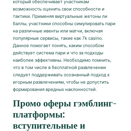
который обеспечивает участникам
возможность оценить свои способности и
тактики. Применяя виртуальные жетоны ли
баллы, участники способны симулировать пари
на различные ивенты или матчи, включая
популярные сервисы, такие как 7k casino.
Данное помогает понять, каким способом
действует система пари и что за подходы
наиболее эффективны. Необходимо помнить,
что в том числе в бесплатной развлечении
следует поддерживать осознанный подход к
игорным развлечениям, чтобы не допустить
формирования вредных наклонностей.
Промо оферы гэмблинг-
платформы:
вступительные и