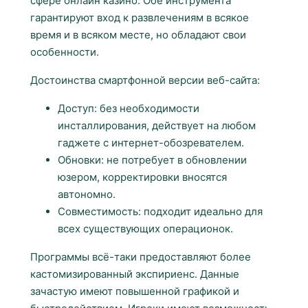
сфере онлайн казино. Обе инструмента
гарантируют вход к развлечениям в всякое
время и в всяком месте, но обладают свои
особенности.
Достоинства смартфонной версии веб-сайта:
Доступ: без необходимости
инсталлирования, действует на любом
гаджете с интернет-обозревателем.
Обновки: не потребует в обновлении
юзером, корректировки вносятся
автономно.
Совместимость: подходит идеально для
всех существующих операционок.
Программы всё-таки предоставляют более
кастомизированный экспириенс. Данные
зачастую имеют повышенной графикой и