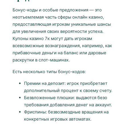
Бонус-коды и особые предложения — это
неотъемлемая часть сферы онлайн казино,
предоставляющая игрокам уникальные шансы
для увеличения своих вероятности успеха.
Купоны казино 7к могут дать игрокам
всевозможные вознаграждения, например, как
прибавочные деньги на баланс или даровые
раскрутки в слот-машинах.
Есть несколько типы бонус-кодов:
Премии на депозит: игрок приобретает
дополнительный процент к своему счету.
Безвложенные плюшки: выдаются безо
требования добавления денег на аккаунт.
Фриспины: безвозмездные вращения на
конкретных игровых автоматах.