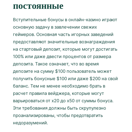
постоянные
Вступительные бонусы в онлайн-казино играют
основную задачу в завлечении свежих
геймеров. Основная часть игорных заведений
предоставляют значительные вознаграждения
на стартовый депозит, которые могут достигать
100% или даже двести процентов от размера
депозита. Такое означает, что во время
депозите на сумму $100 пользователь может
получить бонусные $100 или даже $200 на свой
баланс. Тем не менее необходимо брать в
расчет правила вейджера, которые могут
варьироваться от x20 до x50 от суммы бонуса.
Эти требования должны быть скрупулезно
проанализированы, чтобы предотвратить
недоразумений.