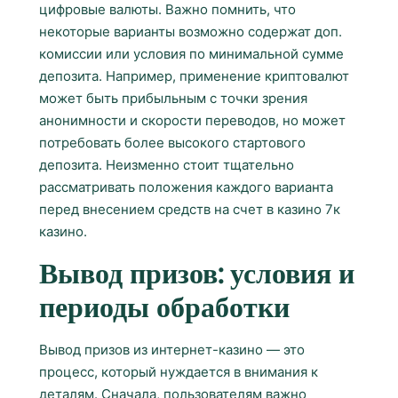
цифровые валюты. Важно помнить, что
некоторые варианты возможно содержат доп.
комиссии или условия по минимальной сумме
депозита. Например, применение криптовалют
может быть прибыльным с точки зрения
анонимности и скорости переводов, но может
потребовать более высокого стартового
депозита. Неизменно стоит тщательно
рассматривать положения каждого варианта
перед внесением средств на счет в казино 7к
казино.
Вывод призов: условия и
периоды обработки
Вывод призов из интернет-казино — это
процесс, который нуждается в внимания к
деталям. Сначала, пользователям важно