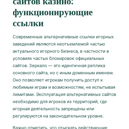
сайтов казино:
функционирующие
ссылки
Современные альтернативные ссылки игорных
заведений являются неотъемлемой частью
актуального игорного бизнеса, в частности в
условиях частых блокировок официальных
сайтов. Зеркало — это идентичная реплика
основного сайта, но с иным доменным именем.
Оно позволяет игрокам получить доступ к
любимым играм и возможностям, не испытывая
лимитами. Эксплуатация альтернативных сайтов
необходимо для игроков из территорий, где
игорная деятельность запрещены или
регулируются на законодательном уровне.
Важно отметить, что отыскать действующие