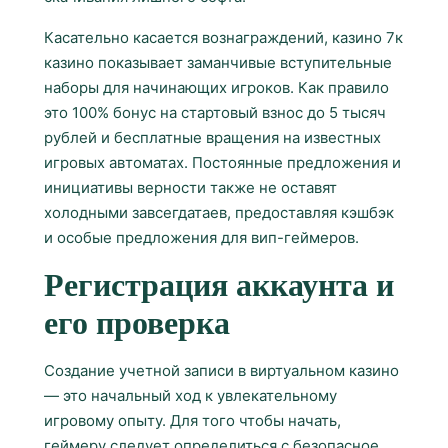
Касательно касается вознаграждений, казино 7к
казино показывает заманчивые вступительные
наборы для начинающих игроков. Как правило
это 100% бонус на стартовый взнос до 5 тысяч
рублей и бесплатные вращения на известных
игровых автоматах. Постоянные предложения и
инициативы верности также не оставят
холодными завсегдатаев, предоставляя кэшбэк
и особые предложения для вип-геймеров.
Регистрация аккаунта и
его проверка
Создание учетной записи в виртуальном казино
— это начальный ход к увлекательному
игровому опыту. Для того чтобы начать,
геймеру следует определиться с безопасное