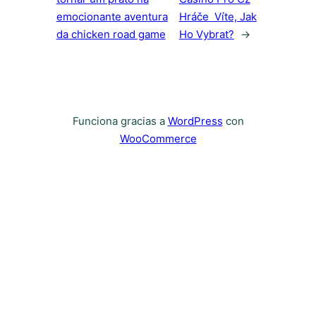
emocionante aventura
Hráče ️ Víte, Jak
da chicken road game
Ho Vybrat?
→
Funciona gracias a
WordPress
con
WooCommerce