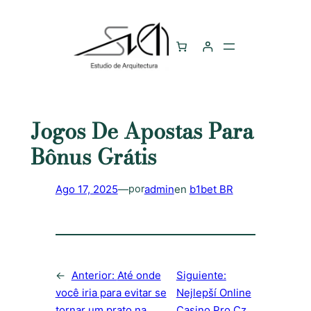
Saltar
al
contenido
Jogos De Apostas Para
Bônus Grátis
Ago 17, 2025
—
admin
en
b1bet BR
por
←
Anterior:
Até onde
Siguiente:
você iria para evitar se
Nejlepší Online
tornar um prato na
Casino Pro Cz