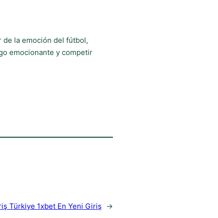
de la emoción del fútbol,
uego emocionante y competir
riş Türkiye 1xbet En Yeni Giriş
→