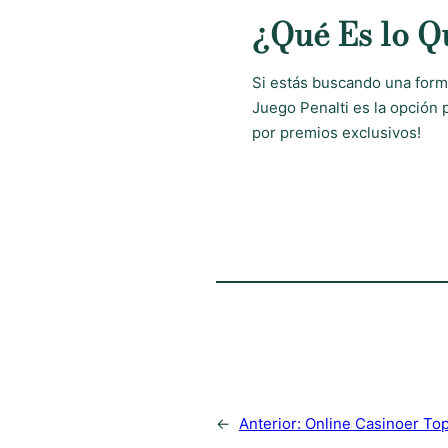
¿Qué Es lo Q
Si estás buscando una form
Juego Penalti es la opción 
por premios exclusivos!
←
Anterior:
Online Casinoer To