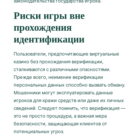
законодательства государства игрока.
Риски игры вне
прохождения
идентификации
Пользователи, предпочитающие виртуальные
казино без прохождения верификации,
сталкиваются с различными опасностями.
Прежде всего, неимение верификации
персональных данных способно вызвать обману.
Мошенники могут эксплуатировать данные
игроков для кражи средств или даже их личных
сведений. Следует помнить, что верификация —
это не просто процедура, а важная мера
безопасности, защищающая клиентов от
потенциальных угроз.