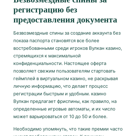
регистрацию без
предоставления документа
Безвозмездные спины за создание аккаунта без
показа паспорта становятся все более
востребованными среди игроков Вулкан казино,
стремящихся к максимальной
конфиденциальности. Настоящее оферта
позволяет свежим пользователям стартовать
геймплей в виртуальном казино, не раскрывая
личную информацию, что делает процесс
регистрации быстрым и удобным. казино
Вулкан предлагает фриспины, как правило, на
определенные игровые автоматы, и их число
может варьироваться от 10 до 50 и более.
Необходимо упомянуть, что такие премии часто