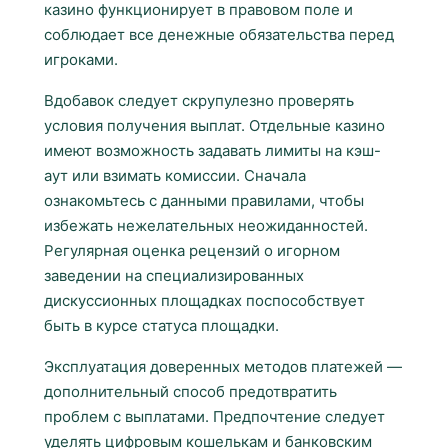
казино функционирует в правовом поле и
соблюдает все денежные обязательства перед
игроками.
Вдобавок следует скрупулезно проверять
условия получения выплат. Отдельные казино
имеют возможность задавать лимиты на кэш-
аут или взимать комиссии. Сначала
ознакомьтесь с данными правилами, чтобы
избежать нежелательных неожиданностей.
Регулярная оценка рецензий о игорном
заведении на специализированных
дискуссионных площадках поспособствует
быть в курсе статуса площадки.
Эксплуатация доверенных методов платежей —
дополнительный способ предотвратить
проблем с выплатами. Предпочтение следует
уделять цифровым кошелькам и банковским