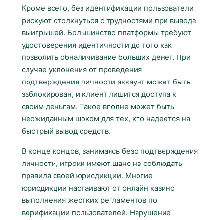
Кроме всего, без идентификации пользователи
рискуют столкнуться с трудностями при выводе
выигрышей. Большинство платформы требуют
удостоверения идентичности до того как
позволить обналичивание больших денег. При
случае уклонения от проведения
подтверждения личности аккаунт может быть
заблокирован, и клиент лишится доступа к
своим деньгам. Такое вполне может быть
неожиданным шоком для тех, кто надеется на
быстрый вывод средств.
В конце концов, занимаясь безо подтверждения
личности, игроки имеют шанс не соблюдать
правила своей юрисдикции. Многие
юрисдикции настаивают от онлайн казино
выполнения жестких регламентов по
верификации пользователей. Нарушение