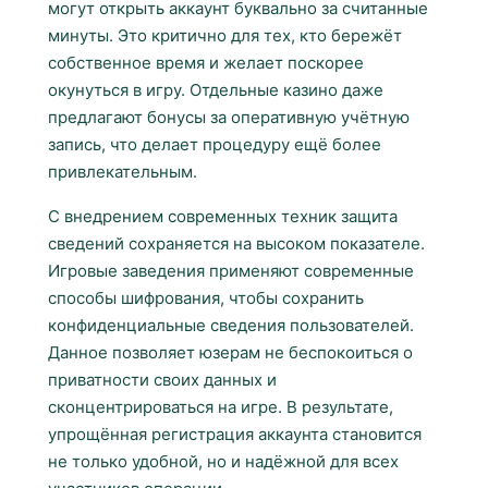
могут открыть аккаунт буквально за считанные
минуты. Это критично для тех, кто бережёт
собственное время и желает поскорее
окунуться в игру. Отдельные казино даже
предлагают бонусы за оперативную учётную
запись, что делает процедуру ещё более
привлекательным.
С внедрением современных техник защита
сведений сохраняется на высоком показателе.
Игровые заведения применяют современные
способы шифрования, чтобы сохранить
конфиденциальные сведения пользователей.
Данное позволяет юзерам не беспокоиться о
приватности своих данных и
сконцентрироваться на игре. В результате,
упрощённая регистрация аккаунта становится
не только удобной, но и надёжной для всех