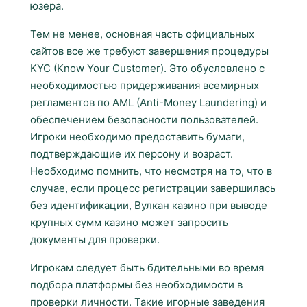
юзера.
Тем не менее, основная часть официальных
сайтов все же требуют завершения процедуры
KYC (Know Your Customer). Это обусловлено с
необходимостью придерживания всемирных
регламентов по AML (Anti-Money Laundering) и
обеспечением безопасности пользователей.
Игроки необходимо предоставить бумаги,
подтверждающие их персону и возраст.
Необходимо помнить, что несмотря на то, что в
случае, если процесс регистрации завершилась
без идентификации, Вулкан казино при выводе
крупных сумм казино может запросить
документы для проверки.
Игрокам следует быть бдительными во время
подбора платформы без необходимости в
проверки личности. Такие игорные заведения