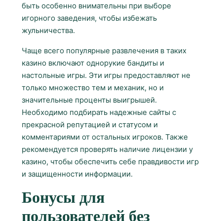
быть особенно внимательны при выборе
игорного заведения, чтобы избежать
жульничества.
Чаще всего популярные развлечения в таких
казино включают однорукие бандиты и
настольные игры. Эти игры предоставляют не
только множество тем и механик, но и
значительные проценты выигрышей.
Необходимо подбирать надежные сайты с
прекрасной репутацией и статусом и
комментариями от остальных игроков. Также
рекомендуется проверять наличие лицензии у
казино, чтобы обеспечить себе правдивости игр
и защищенности информации.
Бонусы для
пользователей без