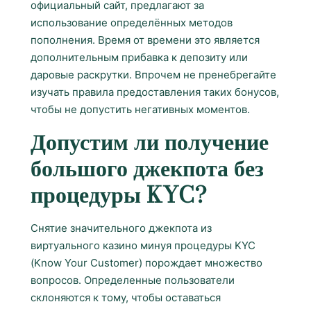
официальный сайт, предлагают за
использование определённых методов
пополнения. Время от времени это является
дополнительным прибавка к депозиту или
даровые раскрутки. Впрочем не пренебрегайте
изучать правила предоставления таких бонусов,
чтобы не допустить негативных моментов.
Допустим ли получение
большого джекпота без
процедуры KYC?
Снятие значительного джекпота из
виртуального казино минуя процедуры KYC
(Know Your Customer) порождает множество
вопросов. Определенные пользователи
склоняются к тому, чтобы оставаться