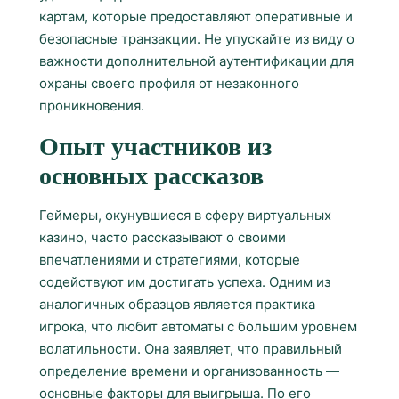
картам, которые предоставляют оперативные и
безопасные транзакции. Не упускайте из виду о
важности дополнительной аутентификации для
охраны своего профиля от незаконного
проникновения.
Опыт участников из
основных рассказов
Геймеры, окунувшиеся в сферу виртуальных
казино, часто рассказывают о своими
впечатлениями и стратегиями, которые
содействуют им достигать успеха. Одним из
аналогичных образцов является практика
игрока, что любит автоматы с большим уровнем
волатильности. Она заявляет, что правильный
определение времени и организованность —
основные факторы для выигрыша. По его