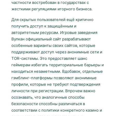
частности востребован в государствах с
жесткими регуляциями игорного бизнеса.
Для скрытых пользователей ещё критично
получить доступ к защищённым и
авторитетным ресурсам. Игровые заведения
Вулкан официальный сайт разрабатывают
особенные варианты своих сайтов, которые
поддерживают доступ через анонимные сети и
TOR-системы. Это предоставляет шанс
геймерам избегать территориальные барьеры и
находиться незаметными. Вдобавок, отдельные
гэмблинг-платформы позволяют анонимные
профили, которые не требуют подтверждения
личности при регистрации. Впрочем важно
осознавать, что аналогичные способы
безопасности способны различаться в
соответствии с политики конкретного казино и