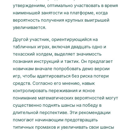
утверждениям, оптимально участвовать в время
наименьшей занятости на платформе, когда
вероятность получения крупных выигрышей
увеличивается.
Другой участник, ориентирующийся на
табличных играх, включая двадцать одно и
техасский холдем, выделяет значимость
познания инструкций и тактик. Он предлагает
новичкам вначале попробовать демо версии
игр, чтобы адаптироваться без риска потери
средств. Согласно его мнению, навык
контролировать переживания и ясное
понимание математических вероятностей могут
существенно поднять шансы на победу в
длительной перспективе. Эти рекомендации
помогают начинающим предотвращать
типичных промахов и увеличивать свои шансы