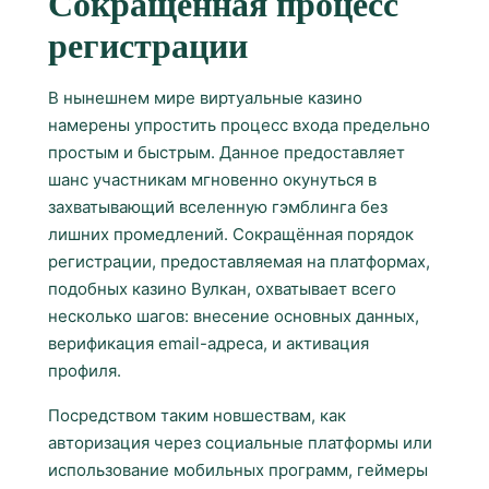
Сокращённая процесс
регистрации
В нынешнем мире виртуальные казино
намерены упростить процесс входа предельно
простым и быстрым. Данное предоставляет
шанс участникам мгновенно окунуться в
захватывающий вселенную гэмблинга без
лишних промедлений. Сокращённая порядок
регистрации, предоставляемая на платформах,
подобных казино Вулкан, охватывает всего
несколько шагов: внесение основных данных,
верификация email-адреса, и активация
профиля.
Посредством таким новшествам, как
авторизация через социальные платформы или
использование мобильных программ, геймеры