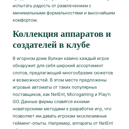
испытать радость от развлечением с
минимальными формальностями и высочайшим
комфортом.
Коллекция аппаратов и
создателей в клубе
В игорном доме Вулкан казино каждый игрок
обнаружит для себя широкий ассортимент
слотов, предлагающий многообразие сюжетов
и возможностей. В этом месте предложены
игровые автоматы от таких популярных
поставщиков, как NetEnt, Microgaming и Play'n
GO. Данные фирмы славятся ихними
новаторскими методами к разработке игр, что
позволяет им давать игрокам эксклюзивные
гейминг-опыты. Например, аппараты от NetEnt