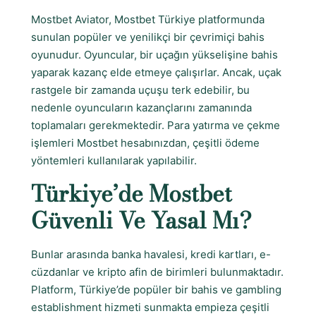
Mostbet Aviator, Mostbet Türkiye platformunda
sunulan popüler ve yenilikçi bir çevrimiçi bahis
oyunudur. Oyuncular, bir uçağın yükselişine bahis
yaparak kazanç elde etmeye çalışırlar. Ancak, uçak
rastgele bir zamanda uçuşu terk edebilir, bu
nedenle oyuncuların kazançlarını zamanında
toplamaları gerekmektedir. Para yatırma ve çekme
işlemleri Mostbet hesabınızdan, çeşitli ödeme
yöntemleri kullanılarak yapılabilir.
Türkiye’de Mostbet
Güvenli Ve Yasal Mı?
Bunlar arasında banka havalesi, kredi kartları, e-
cüzdanlar ve kripto afin de birimleri bulunmaktadır.
Platform, Türkiye’de popüler bir bahis ve gambling
establishment hizmeti sunmakta empieza çeşitli