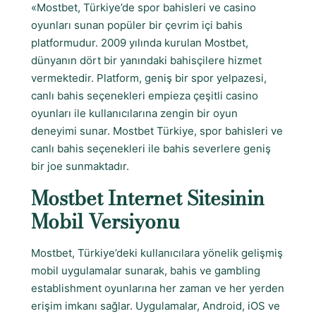
«Mostbet, Türkiye’de spor bahisleri ve casino
oyunları sunan popüler bir çevrim içi bahis
platformudur. 2009 yılında kurulan Mostbet,
dünyanın dört bir yanındaki bahisçilere hizmet
vermektedir. Platform, geniş bir spor yelpazesi,
canlı bahis seçenekleri empieza çeşitli casino
oyunları ile kullanıcılarına zengin bir oyun
deneyimi sunar. Mostbet Türkiye, spor bahisleri ve
canlı bahis seçenekleri ile bahis severlere geniş
bir joe sunmaktadır.
Mostbet Internet Sitesinin
Mobil Versiyonu
Mostbet, Türkiye’deki kullanıcılara yönelik gelişmiş
mobil uygulamalar sunarak, bahis ve gambling
establishment oyunlarına her zaman ve her yerden
erişim imkanı sağlar. Uygulamalar, Android, iOS ve