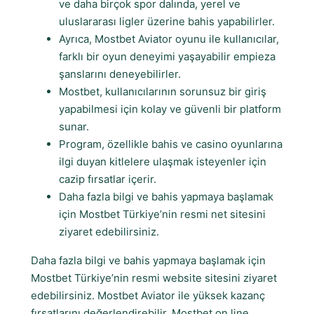
ve daha birçok spor dalında, yerel ve
uluslararası ligler üzerine bahis yapabilirler.
Ayrıca, Mostbet Aviator oyunu ile kullanıcılar,
farklı bir oyun deneyimi yaşayabilir empieza
şanslarını deneyebilirler.
Mostbet, kullanıcılarının sorunsuz bir giriş
yapabilmesi için kolay ve güvenli bir platform
sunar.
Program, özellikle bahis ve casino oyunlarına
ilgi duyan kitlelere ulaşmak isteyenler için
cazip fırsatlar içerir.
Daha fazla bilgi ve bahis yapmaya başlamak
için Mostbet Türkiye’nin resmi net sitesini
ziyaret edebilirsiniz.
Daha fazla bilgi ve bahis yapmaya başlamak için
Mostbet Türkiye’nin resmi website sitesini ziyaret
edebilirsiniz. Mostbet Aviator ile yüksek kazanç
fırsatlarını değerlendirebilir, Mostbet on line