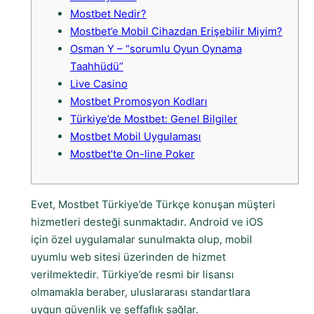
Mostbet Nedir?
Mostbet’e Mobil Cihazdan Erişebilir Miyim?
Osman Y – “sorumlu Oyun Oynama
Taahhüdü”
Live Casino
Mostbet Promosyon Kodları
Türkiye’de Mostbet: Genel Bilgiler
Mostbet Mobil Uygulaması
Mostbet’te On-line Poker
Evet, Mostbet Türkiye’de Türkçe konuşan müşteri
hizmetleri desteği sunmaktadır. Android ve iOS
için özel uygulamalar sunulmakta olup, mobil
uyumlu web sitesi üzerinden de hizmet
verilmektedir. Türkiye’de resmi bir lisansı
olmamakla beraber, uluslararası standartlara
uygun güvenlik ve şeffaflık sağlar.