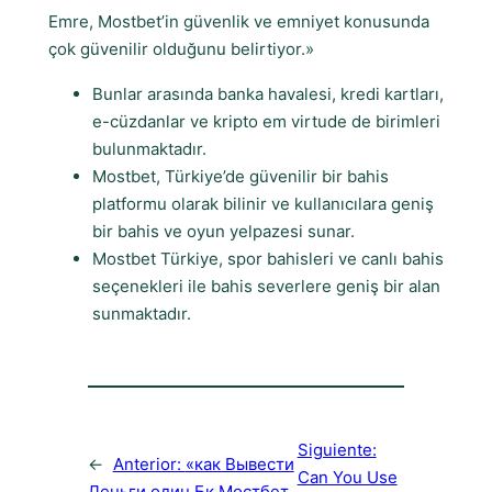
Emre, Mostbet’in güvenlik ve emniyet konusunda
çok güvenilir olduğunu belirtiyor.»
Bunlar arasında banka havalesi, kredi kartları,
e-cüzdanlar ve kripto em virtude de birimleri
bulunmaktadır.
Mostbet, Türkiye’de güvenilir bir bahis
platformu olarak bilinir ve kullanıcılara geniş
bir bahis ve oyun yelpazesi sunar.
Mostbet Türkiye, spor bahisleri ve canlı bahis
seçenekleri ile bahis severlere geniş bir alan
sunmaktadır.
Siguiente:
←
Anterior:
«как Вывести
Can You Use
Деньги один Бк Мостбет