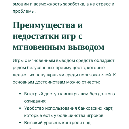
эмоции и возможность заработка, а не стресс и
проблемы.
Преимущества и
недостатки игр с
мгновенным выводом
Игры с мгновенным выводом средств обладают
рядом безусловных преимуществ, которые
делают их популярными среди пользователей. К
основным достоинствам можно отнести:
Быстрый доступ к выигрышам без долгого
ожидания;
Удобство использования банковских карт,
которые есть у большинства игроков;
Высокий уровень контроля над