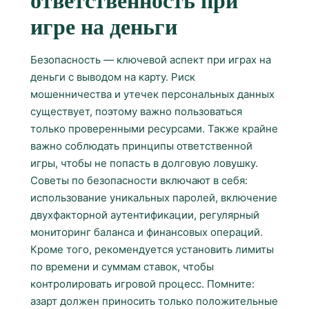
ответственность при
игре на деньги
Безопасность — ключевой аспект при играх на
деньги с выводом на карту. Риск
мошенничества и утечек персональных данных
существует, поэтому важно пользоваться
только проверенными ресурсами. Также крайне
важно соблюдать принципы ответственной
игры, чтобы не попасть в долговую ловушку.
Советы по безопасности включают в себя:
использование уникальных паролей, включение
двухфакторной аутентификации, регулярный
мониторинг баланса и финансовых операций.
Кроме того, рекомендуется установить лимиты
по времени и суммам ставок, чтобы
контролировать игровой процесс. Помните:
азарт должен приносить только положительные