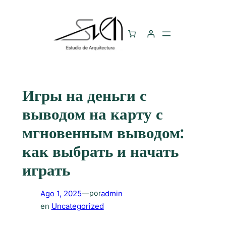
Saltar
al
contenido
Игры на деньги с
выводом на карту с
мгновенным выводом:
как выбрать и начать
играть
Ago 1, 2025
—
admin
por
en
Uncategorized