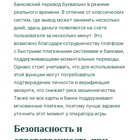
банковский перевод буквально в режиме
реального времени. В отличие от классических
систем, где вывод может занимать несколько
дней, здесь деньги появляются на счёте
пользователя за несколько минут. Это
возможно благодаря сотрудничеству платформ
с быстрыми платежными системами и банками,
поддерживающими моментальные переводы.
Однако стоит учитывать, что для использования
этой функции могут потребоваться
подтверждение личности и верификация
аккаунта, что снижает риск мошенничества.
Также не все карты и банки поддерживают
мгновенные платежи, поэтому лучше заранее
уточнить этот момент у оператора игры.
Безопасность и