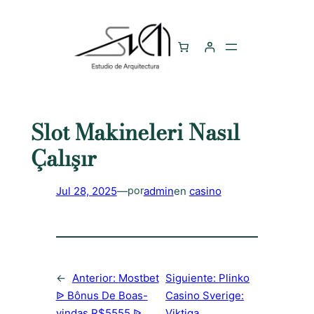
Saltar
al
contenido
Slot Makineleri Nasıl
Çalışır
Jul 28, 2025
—
admin
en
casino
por
←
Anterior:
Mostbet
Siguiente:
Plinko
ᐉ Bônus De Boas-
Casino Sverige:
vindas R$5555 ᐉ
Viktiga