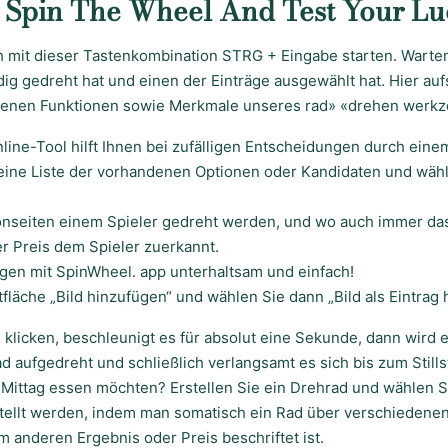
 Spin The Wheel And Test Your Lu
h mit dieser Tastenkombination STRG + Eingabe starten. Warten
dig gedreht hat und einen der Einträge ausgewählt hat. Hier au
edenen Funktionen sowie Merkmale unseres rad» «drehen werkz
ine-Tool hilft Ihnen bei zufälligen Entscheidungen durch ein
 eine Liste der vorhandenen Optionen oder Kandidaten und wäh
onseiten einem Spieler gedreht werden, und wo auch immer das
r Preis dem Spieler zuerkannt.
en mit SpinWheel. app unterhaltsam und einfach!
tfläche „Bild hinzufügen“ und wählen Sie dann „Bild als Eintrag 
klicken, beschleunigt es für absolut eine Sekunde, dann wird es
aufgedreht und schließlich verlangsamt es sich bis zum Stills
Mittag essen möchten? Erstellen Sie ein Drehrad und wählen Sie
tellt werden, indem man somatisch ein Rad über verschiedenen
 anderen Ergebnis oder Preis beschriftet ist.