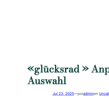
Saltar
al
contenido
«glücksrad » Anp
Auswahl
Jul 23, 2025
—
admin
en
Uncat
por