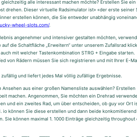
gleichzeitig alle interessant machen möchte? Erstellen Sie ei
bst drehen. Dieser virtuelle Radsimulator ist» «der erste seiner
pinner erstellen können, die Sie entweder unabhängig voneinan
/lucky-wheel-slots.com/
.
ebnis angenehmer und intensiver gestalten möchten, verwend
 auf die Schaltfläche „Erweitern“ unter unserem Zufallsrad klic
auch mit welcher Tastenkombination STRG + Eingabe starten.
ed von Rädern müssen Sie sich registrieren und mit Ihrer E-M
zufällig und liefert jedes Mal völlig zufällige Ergebnisse.
en Ansehen aus einer großen Namensliste auswählen? Erstellen
Arbeit machen. Angenommen, Sie möchten ein Drehrad verwende
en und ein zweites Rad, um über entscheiden, ob guy vor Ort is
. io können Sie diese erstellen und dann beide konkomitierend
. Sie können maximal 1. 1000 Einträge gleichzeitig throughout