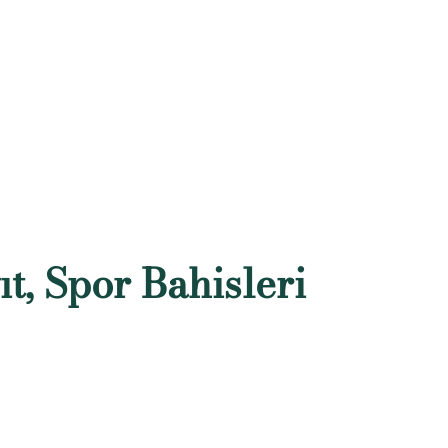
ıt, Spor Bahisleri