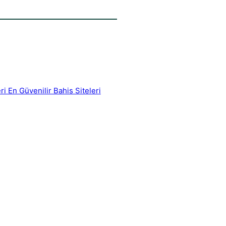
ri En Güvenilir Bahis Siteleri