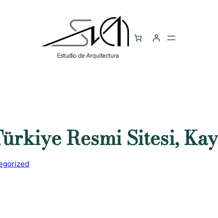
Türkiye Resmi Sitesi, Kay
egorized