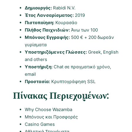
Δημιουργός:
Rabidi N.V.
Έτος Λανσαρίσματος:
2019
Πιστοποίηση:
Κουρασάο
Πλήθος Παιχνιδιών:
Άνω των 100
Μπόνους Εγγραφής:
500 € + 200 δωρεάν
γυρίσματα
Υποστηριζόμενες Γλώσσες:
Greek, English
and others
Υποστήριξη:
Chat σε πραγματικό χρόνο,
email
Προστασία:
Κρυπτογράφηση SSL
Πίνακας Περιεχομένων:
Why Choose Wazamba
Μπόνους και Προσφορές
Casino Games
Αθλητικά Στοιχήματα