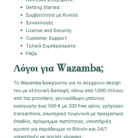
Getting Started
Συμβατότητα με Κινητά
Συναλλαγές
License and Security
Customer Support
Τελικά Συμπεράσματα
FAQs
Λόγοι για Wazamba;
Το Wazamba διακρίνεται για το σύγχρονο design
του με ελληνική διεπαφή, πάνω από 1.000 τίτλους
από top providers, γενναιόδωρο μπόνους
εισαγωγής έως 500 € με 200 free spins, γρήγορες
transactions, εσωτερικά τουρνουά με πραγματικά
έπαθλα, πρόγραμμα πιστότητας, υποστήριξη
κρυπτο για παράδειγμα το Bitcoin και 24/7
υποστήριξη σε πολλές γλώσσες.