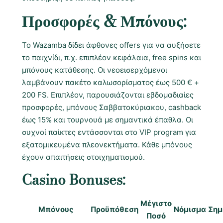
Προσφορές & Μπόνους:
Το Wazamba δίδει άφθονες offers για να αυξήσετε
το παιχνίδι, π.χ. επιπλέον κεφάλαια, free spins και
μπόνους κατάθεσης. Οι νεοεισερχόμενοι
λαμβάνουν πακέτο καλωσορίσματος έως 500 € +
200 FS. Επιπλέον, παρουσιάζονται εβδομαδιαίες
προσφορές, μπόνους Σαββατοκύριακου, cashback
έως 15% και τουρνουά με σημαντικά έπαθλα. Οι
συχνοί παίκτες εντάσσονται στο VIP program για
εξατομικευμένα πλεονεκτήματα. Κάθε μπόνους
έχουν απαιτήσεις στοιχηματισμού.
Casino Bonuses:
Μέγιστο
Μπόνους
Προϋπόθεση
Νόμισμα
Σημ
Ποσό