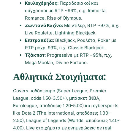
Κουλοχέρηδες:
Παραδοσιακοί και
σύγχρονοι με RTP ~96%, e.g. Immortal
Romance, Rise of Olympus.
Ζωντανό Καζίνο:
Με ντίλερ, RTP ~97%, π.χ.
Live Roulette, Lightning Blackjack.
Επιτραπέζια:
Blackjack, Ρουλέτα, Poker με
RTP μέχρι 99%, π.χ. Classic Blackjack.
Τζάκποτ:
Progressive με RTP ~95%, π.χ.
Mega Moolah, Divine Fortune.
Αθλητικά Στοιχήματα:
Covers ποδόσφαιρο (Super League, Premier
League, odds 1.50-3.50+), μπάσκετ (NBA,
Euroleague, αποδόσεις 1.20-5.00) και cybersports
like Dota 2 (The International, αποδόσεις 1.30-
2.50), League of Legends (Worlds, αποδόσεις 1.40-
4.00). Live στοιχήματα με ενημερώσεις σε real-