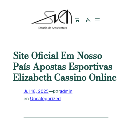
Saltar
al
contenido
Site Oficial Em Nosso
País Apostas Esportivas
Elizabeth Cassino Online
Jul 18, 2025
—
admin
por
en
Uncategorized