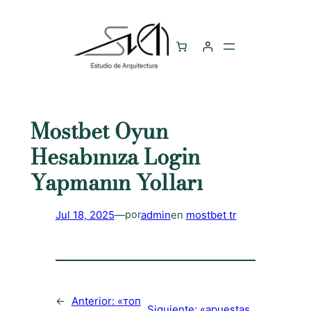
Saltar
al
contenido
Mostbet Oyun
Hesabınıza Login
Yapmanın Yolları
Jul 18, 2025
—
admin
en
mostbet tr
por
←
Anterior:
«топ
Siguiente:
«apuestas