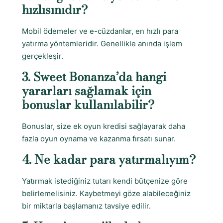
hızlısınıdır?
Mobil ödemeler ve e-cüzdanlar, en hızlı para
yatırma yöntemleridir. Genellikle anında işlem
gerçekleşir.
3. Sweet Bonanza’da hangi
yararları sağlamak için
bonuslar kullanılabilir?
Bonuslar, size ek oyun kredisi sağlayarak daha
fazla oyun oynama ve kazanma fırsatı sunar.
4. Ne kadar para yatırmalıyım?
Yatırmak istediğiniz tutarı kendi bütçenize göre
belirlemelisiniz. Kaybetmeyi göze alabileceğiniz
bir miktarla başlamanız tavsiye edilir.