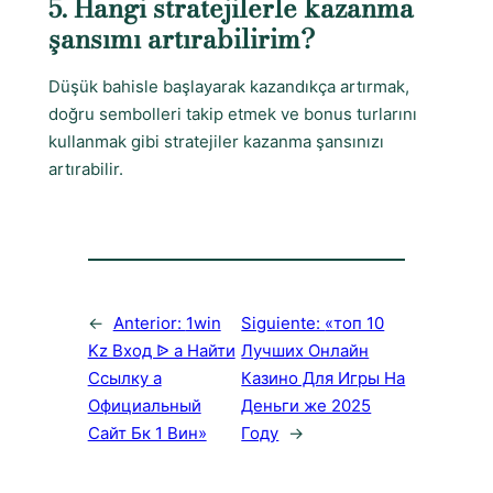
5. Hangi stratejilerle kazanma
şansımı artırabilirim?
Düşük bahisle başlayarak kazandıkça artırmak,
doğru sembolleri takip etmek ve bonus turlarını
kullanmak gibi stratejiler kazanma şansınızı
artırabilir.
←
Anterior:
1win
Siguiente:
«топ 10
Kz Вход ᐉ а Найти
Лучших Онлайн
Ссылку а
Казино Для Игры На
Официальный
Деньги же 2025
Сайт Бк 1 Вин»
Году
→