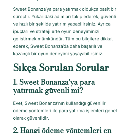
Sweet Bonanza’ya para yatırmak oldukça basit bir
süreçtir. Yukarıdaki adımları takip ederek, güvenli
ve hızlı bir şekilde yatırım yapabilirsiniz. Ayrıca,
ipuçları ve stratejilerle oyun deneyiminizi
geliştirmek mümkündür. Tüm bu bilgilere dikkat
ederek, Sweet Bonanza’da daha başarılı ve
kazançlı bir oyun deneyimi yaşayabilirsiniz.
Sıkça Sorulan Sorular
1. Sweet Bonanza’ya para
yatırmak güvenli mi?
Evet, Sweet Bonanza’nın kullandığı güvenilir
ödeme yöntemleri ile para yatırma işlemleri genel
olarak güvenlidir.
2. Hangi ödeme yöntemleri en