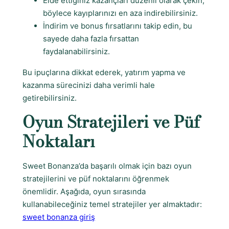
Elde ettiğiniz kazançları düzenli olarak çekin,
böylece kayıplarınızı en aza indirebilirsiniz.
İndirim ve bonus fırsatlarını takip edin, bu
sayede daha fazla fırsattan
faydalanabilirsiniz.
Bu ipuçlarına dikkat ederek, yatırım yapma ve
kazanma sürecinizi daha verimli hale
getirebilirsiniz.
Oyun Stratejileri ve Püf
Noktaları
Sweet Bonanza’da başarılı olmak için bazı oyun
stratejilerini ve püf noktalarını öğrenmek
önemlidir. Aşağıda, oyun sırasında
kullanabileceğiniz temel stratejiler yer almaktadır:
sweet bonanza giriş