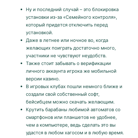
Ну и последний случай – это блокировка
установки из-за «Семейного контроля»,
который придется отключить перед
установкой.
Даже в летнее или ночное во, когда
желающих поиграть достаточно много,
участники не чувствуют неудобств.
Также стоит забывать о верификации
личного аккаунта игрока же мобильной
версии казино.
В игровых клубах пошли немного ближе и
создали свой собственный софт,
бейсибцем можно скачать желающим.
Крутить барабаны любимой автоматов со
смартфонов или планшетов не удобнее,
чем а компьютере, ведь сделать это вы
удастся в любом хагосом и в любую время.