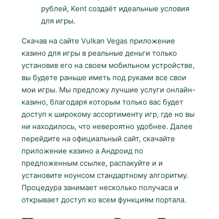
рублей, Kent создаёт идеальные условия
для игры.
Скачав на сайте Vulkan Vegas приложение
казино для игры в реальные деньги только
установив его на своем мобильном устройстве,
вы будете раньше иметь под руками все свои
мои игры. Мы предложу лучшие услуги онлайн-
казино, благодаря которым только вас будет
доступ к широкому ассортименту игр, где но вы
ни находилось, что невероятно удобнее. Далее
перейдите на официальный сайт, скачайте
приложение казино а Андроид по
предложенным ссылке, распакуйте и и
установите ноунсом стандартному алгоритму.
Процедура занимает несколько получаса и
открывает доступ ко всем функциям портала.