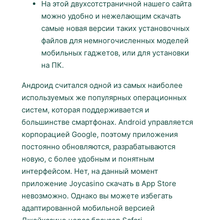
На этой двухсотстраничной нашего сайта
можно удобно и нежелающим скачать
самые новая версии таких установочных
файлов для немногочисленных моделей
мобильных гаджетов, или для установки
на ПК.
Андроид считался одной из самых наиболее
используемых же популярных операционных
систем, которая поддерживается и
большинстве смартфонах. Android управляется
корпорацией Google, поэтому приложения
постоянно обновляются, разрабатываются
новую, с более удобным и понятным
интерфейсом. Нет, на данный момент
приложение Joycasino скачать в App Store
невозможно. Однако вы можете избегать
адаптированной мобильной версией