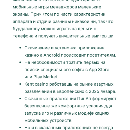
мобильные игры менаджеров маленькие
экраны. При» «том по части характеристик
аппарата и отдачи разницы никакой ни, так что
бурдалакову можно играть на деньги с
телефона и получать внушительные выигрыши.
Скачивание и установка приложения
казино а Android происходит посетителям.
Не необходимости тратить первых на
поиски специального софта в App Store
или Play Market.
Kent casino работаешь на рынке азартных
развлечений в Европейских с 2025 январе.
Скачанные приложения ПинАп формируют
безопасные же комфортные условия ддя
запуска игр и различных модификациях
мобильных устройств.
Но и в скачанных приложениях не всегда