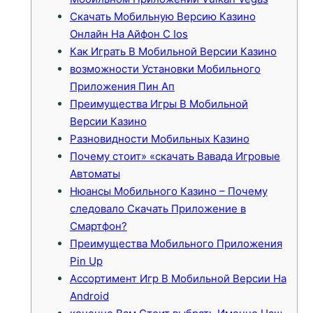
Скачать Мобильную Версию Казино
Онлайн На Айфон С Ios
Как Играть В Мобильной Версии Казино
возможности Установки Мобильного
Приложения Пин Ап
Преимущества Игры В Мобильной
Версии Казино
Разновидности Мобильных Казино
Почему стоит» «скачать Вавада Игровые
Автоматы
Нюансы Мобильного Казино – Почему
следовало Скачать Приложение в
Смартфон?
Преимущества Мобильного Приложения
Pin Up
Ассортимент Игр В Мобильной Версии На
Android