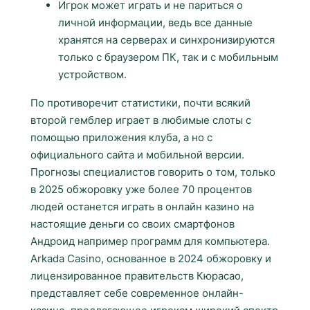
Игрок может играть и не париться о
личной информации, ведь все данные
хранятся на серверах и синхронизируются
только с браузером ПК, так и с мобильным
устройством.
По противоречит статистики, почти всякий
второй гемблер играет в любимые слоты с
помощью приложения клуба, а но с
официального сайта и мобильной версии.
Прогнозы специалистов говорить о том, только
в 2025 обжоровку уже более 70 процентов
людей останется играть в онлайн казино на
настоящие деньги со своих смартфонов
Андроид например программ для компьютера.
Arkada Casino, основанное в 2024 обжоровку и
лицензированное правительств Кюрасао,
представляет себе современное онлайн-