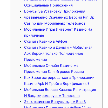
Официальные Приложения
Бонусы За Установку Приложения
чрезвычайно Скачанных Версий Pin Up
Casino дли Мобильных Телефонов
Мобильные Игры Интернет Казино На
приличные
Скачать Казино в Айфон
Скачать Казино и Деньги – Мобильная
Apk Версия только Полноценное
Приложение
Мобильные Онлайн Казино же
Приложения Для Игроков России
Как Зарегистрироваться в Приложении
Казино Apk И Пройти Верификацию?
Мобильная Версия Казино: Регистрация
И Вход киромарусом Телефона
Эксклюзивные Бонусы ждем Вас В
Мобильном Приложении Vulkan Vegas