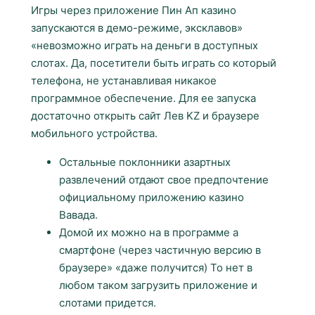
Игры через приложение Пин Ап казино
запускаются в демо-режиме, эксклавов»
«невозможно играть на деньги в доступных
слотах. Да, посетители быть играть со который
телефона, не устанавливая никакое
программное обеспечение. Для ее запуска
достаточно открыть сайт Лев KZ и браузере
мобильного устройства.
Остальные поклонники азартных
развлечений отдают свое предпочтение
официальному приложению казино
Вавада.
Домой их можно на в программе а
смартфоне (через частичную версию в
браузере» «даже получится) То нет в
любом таком загрузить приложение и
слотами придется.