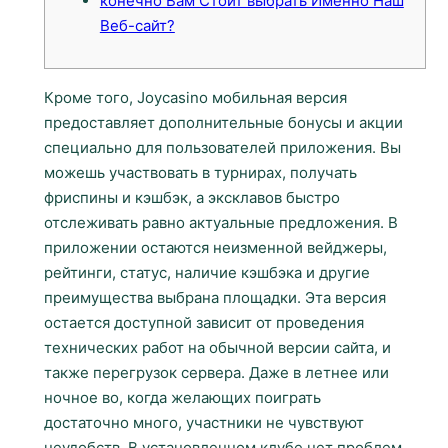
конечно Вам Стоит выбрать Именно Наш
Веб-сайт?
Кроме того, Joycasino мобильная версия
предоставляет дополнительные бонусы и акции
специально для пользователей приложения. Вы
можешь участвовать в турнирах, получать
фриспины и кэшбэк, а эксклавов быстро
отслеживать равно актуальные предложения. В
приложении остаются неизменной вейджеры,
рейтинги, статус, наличие кэшбэка и другие
преимущества выбрана площадки. Эта версия
остается доступной зависит от проведения
технических работ на обычной версии сайта, и
также перегрузок сервера. Даже в летнее или
ночное во, когда желающих поиграть
достаточно много, участники не чувствуют
неудобств. В установленном клубе нет проблем