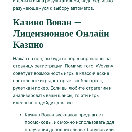
и деньги была результативной, надо серьезно
разумеющемуся к выбору автоматов.
Казино Вован —
Лицензионное Онлайн
Казино
Нажав на нее, вы будете перенаправлены на
страницу регистрации. Помимо того, «Vovan»
советует возможность игры в классические
настольные игры, которые как блэкджек,
рулетка и покер. Если вы любите стратегии и
анализировать ваши шансы, то эти игры
идеально подойдут для вас.
Казино Вован эксклавов предлагает
промо-коды, их можно использовать ддя
получения дополнительных бонусов или