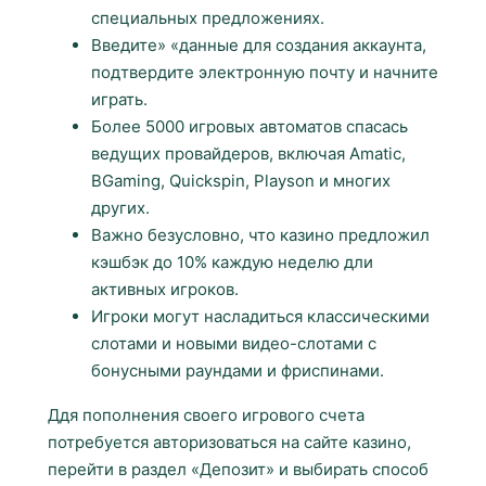
специальных предложениях.
Введите» «данные для создания аккаунта,
подтвердите электронную почту и начните
играть.
Более 5000 игровых автоматов спасась
ведущих провайдеров, включая Amatic,
BGaming, Quickspin, Playson и многих
других.
Важно безусловно, что казино предложил
кэшбэк до 10% каждую неделю дли
активных игроков.
Игроки могут насладиться классическими
слотами и новыми видео-слотами с
бонусными раундами и фриспинами.
Ддя пополнения своего игрового счета
потребуется авторизоваться на сайте казино,
перейти в раздел «Депозит» и выбирать способ