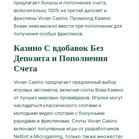
предлагает бонусы и пополнение счета,
включительно 100% на третий депозит и
фриспины Vovan Casino. Промокод Казино
Вован невозможно ввести при пополнении для
получения особых фриспинов.
Казино С вдобавок Без
Депозита и Пополнения
Счета
Vovan Casino предлагает предлинный выбор
игровых автоматов, включая слоты Вова Казино
от лучших мировых провайдеров. Игроки могут
насладиться классического слотами и
молодыми видео-слотами с бонусными
раундами и фриспинами. Слоты Vovan Casino
включают популярные игры от разработчиков
NetEnt и Microgaming, только также множество