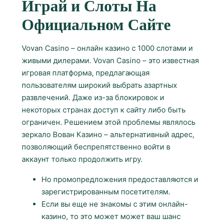
Играй и Слоты На
Официальном Сайте
Vovan Casino – онлайн казино с 1000 слотами и
живыми дилерами. Vovan Casino – это известная
игровая платформа, предлагающая
пользователям широкий выбрать азартных
развлечений. Даже из-за блокировок и
некоторых странах доступ к сайту либо быть
ограничен. Решением этой проблемы являлось
зеркало Вован Казино – альтернативный адрес,
позволяющий беспрепятственно войти в
аккаунт только продолжить игру.
Но промопредложения предоставляются и
зарегистрированным посетителям.
Если вы еще не знакомы с этим онлайн-
казино, то это может может ваш шанс