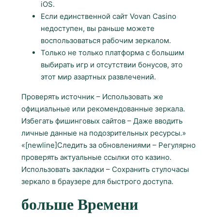
iOS.
Если единственной сайт Vovan Casino
недоступен, вы раньше можете
воспользоваться рабочим зеркалом.
Только не только платформа с большим
выбирать игр и отсутствии бонусов, это
этот мир азартных развлечений.
Проверять источник – Использовать же
официальные или рекомендованные зеркала.
Избегать фишинговых сайтов – Даже вводить
личные данные на подозрительных ресурсы.»
«[newline]Следить за обновлениями – Регулярно
проверять актуальные ссылки ото казино.
Использовать закладки – Сохранить стулочасы
зеркало в браузере для быстрого доступа.
больше Времени