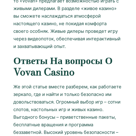
то «Vovan» предлагает возможностью играть с
живыми дилерами. В разделе «живое казино»
вы сможете наслаждаться атмосферой
настоящего казино, не покидая комфорта
своего особняк. Живые дилеры проведет игру
через видеопоток, обеспечивая интерактивный
и захватывающий опыт.
Ответы На вопросы О
Vovan Casino
Же этой статье вместе разберем, как работаете
зеркало, где и найти и только безопасно им
довольствоваться. Огромный выбор игр – сотни
слотов, настольных игр и живых казино.
Выгодного бонусы – приветственные пакеты,
бесплатные вращения и программа
беззаветной. Высокий уровень безопасности –