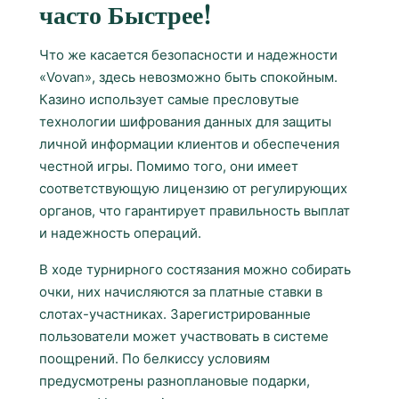
часто Быстрее!
Что же касается безопасности и надежности
«Vovan», здесь невозможно быть спокойным.
Казино использует самые пресловутые
технологии шифрования данных для защиты
личной информации клиентов и обеспечения
честной игры. Помимо того, они имеет
соответствующую лицензию от регулирующих
органов, что гарантирует правильность выплат
и надежность операций.
В ходе турнирного состязания можно собирать
очки, них начисляются за платные ставки в
слотах-участниках. Зарегистрированные
пользователи может участвовать в системе
поощрений. По белкиссу условиям
предусмотрены разноплановые подарки,