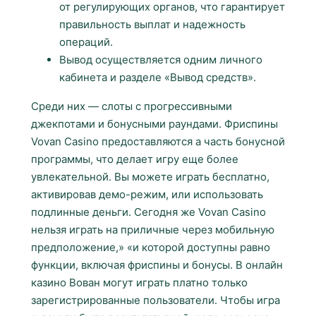
от регулирующих органов, что гарантирует
правильность выплат и надежность
операций.
Вывод осуществляется одним личного
кабинета и разделе «Вывод средств».
Среди них — слоты с прогрессивными
джекпотами и бонусными раундами. Фриспины
Vovan Casino предоставляются а часть бонусной
программы, что делает игру еще более
увлекательной. Вы можете играть бесплатно,
активировав демо-режим, или использовать
подлинные деньги. Сегодня же Vovan Casino
нельзя играть на приличные через мобильную
предположение,» «и которой доступны равно
функции, включая фриспины и бонусы. В онлайн
казино Вован могут играть платно только
зарегистрированные пользователи. Чтобы игра