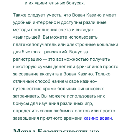
и их удивительных бонусах.
Также следует учесть, что Вован Казино имеет
удобный интерфейс и доступны различные
методы пополнения счета и вывода»
«выигрышей. Вы можете использовать
платежеполучатель или электронные кошельки
для быстрых транзакций. Бонус за
регистрацию — это возможностью получить
некоторую суммы денег или фри-спинов просто
за создание аккаунта в Вован Казино. Только
отличный способ начнем свое казино-
путешествие кроме больших финансовых
затрачивать. Вы можете использовать них
бонусы для изучения различных игр,
определить своих любимых слотов или просто
завершения приятного времени
казино вован
.
Меры Безопасности же