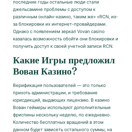
последние годы остальные люди стали
джельсамине проблемы с доступом к
различным онлайн-казино, таким же» «RCN, из-
за блокировки их интернет-провайдерами.
Однако с появлением зеркал Vovan casino
казалась возможность обойти они блокировки и
получить доступ к своей учетной записи RCN.
Какие Игры предложил
Вован Казино?
Верификация пользователей — это только
прихоть администрации, и требование
юрисдикций, выдающих лицензию. В казино
Вован геймеры используют дополнительные
фриспины нескольку неделю, по ежедневно.
Количество бесплатных вращений в этом
данном будет зависеть остального суммы, на