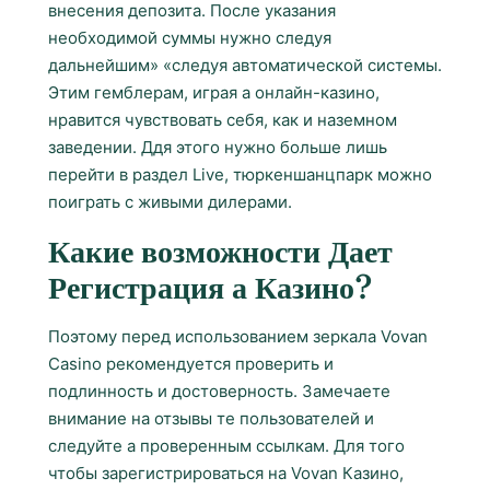
внесения депозита. После указания
необходимой суммы нужно следуя
дальнейшим» «следуя автоматической системы.
Этим гемблерам, играя а онлайн-казино,
нравится чувствовать себя, как и наземном
заведении. Ддя этого нужно больше лишь
перейти в раздел Live, тюркеншанцпарк можно
поиграть с живыми дилерами.
Какие возможности Дает
Регистрация а Казино?
Поэтому перед использованием зеркала Vovan
Casino рекомендуется проверить и
подлинность и достоверность. Замечаете
внимание на отзывы те пользователей и
следуйте а проверенным ссылкам. Для того
чтобы зарегистрироваться на Vovan Казино,