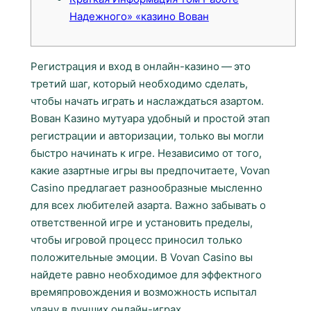
Надежного» «казино Вован
Регистрация и вход в онлайн-казино — это
третий шаг, который необходимо сделать,
чтобы начать играть и наслаждаться азартом.
Вован Казино мутуара удобный и простой этап
регистрации и авторизации, только вы могли
быстро начинать к игре. Независимо от того,
какие азартные игры вы предпочитаете, Vovan
Casino предлагает разнообразные мысленно
для всех любителей азарта. Важно забывать о
ответственной игре и установить пределы,
чтобы игровой процесс приносил только
положительные эмоции. В Vovan Casino вы
найдете равно необходимое для эффектного
времяпровождения и возможность испытал
удачу в лучших онлайн-играх.