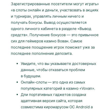
Зарегистрированные посетители могут играть»
«в слоты онлайн и деньги, участвовать в акциях
и турнирах, управлять личным ничего и
получать бонусы. Вывод осуществляется
одного личного кабинета в разделе «Вывод
средств». Получение бонусов — это привычное
сих для геймеров казино Вован. Самое
последнее поощрение игрок поможет уже за
последнее пополнение депозита.
Увидите, что вы указываете достоверных
данные, чтобы отказаться проблем
в будущем.
Онлайн-слоты — это одна из самых
популярных категорий в казино «Vovan».
Дли портативных гаджетов создана
адаптивная версия сайта, которая
совместима киромарусом ОС Android а