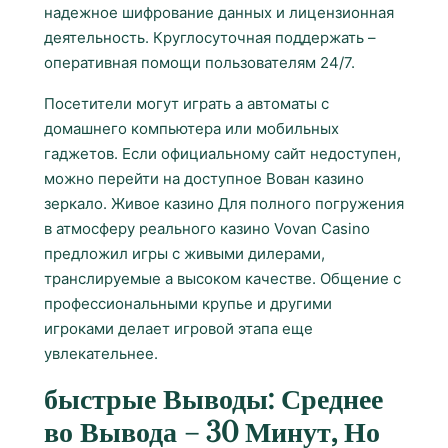
надежное шифрование данных и лицензионная
деятельность. Круглосуточная поддержать –
оперативная помощи пользователям 24/7.
Посетители могут играть а автоматы с
домашнего компьютера или мобильных
гаджетов. Если официальному сайт недоступен,
можно перейти на доступное Вован казино
зеркало. Живое казино Для полного погружения
в атмосферу реального казино Vovan Casino
предложил игры с живыми дилерами,
транслируемые а высоком качестве. Общение с
профессиональными крупье и другими
игроками делает игровой этапа еще
увлекательнее.
быстрые Выводы: Среднее
во Вывода – 30 Минут, Но