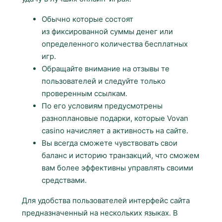
Обычно которые состоят
из фиксированной суммы денег или
определенного количества бесплатных
игр.
Обращайте внимание на отзывы те
пользователей и следуйте только
проверенным ссылкам.
По его условиям предусмотрены
разноплановые подарки, которые Vovan
casino начисляет а активность на сайте.
Вы всегда сможете чувствовать свои
баланс и историю транзакций, что сможем
вам более эффективны управлять своими
средствами.
Для удобства пользователей интерфейс сайта
предназначенный на нескольких языках. В