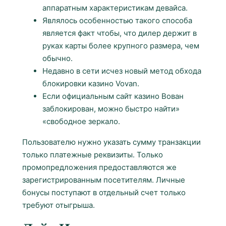
аппаратным характеристикам девайса.
Являлось особенностью такого способа
является факт чтобы, что дилер держит в
руках карты более крупного размера, чем
обычно.
Недавно в сети исчез новый метод обхода
блокировки казино Vovan.
Если официальным сайт казино Вован
заблокирован, можно быстро найти»
«свободное зеркало.
Пользователю нужно указать сумму транзакции
только платежные реквизиты. Только
промопредложения предоставляются же
зарегистрированным посетителям. Личные
бонусы поступают в отдельный счет только
требуют отыгрыша.