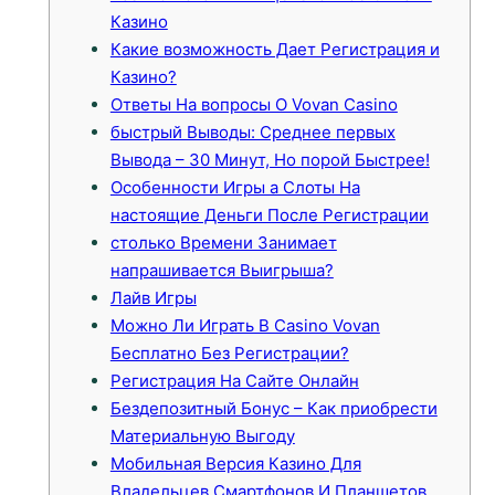
Казино
Какие возможность Дает Регистрация и
Казино?
Ответы На вопросы О Vovan Casino
быстрый Выводы: Среднее первых
Вывода – 30 Минут, Но порой Быстрее!
Особенности Игры а Слоты На
настоящие Деньги После Регистрации
столько Времени Занимает
напрашивается Выигрыша?
Лайв Игры
Можно Ли Играть В Casino Vovan
Бесплатно Без Регистрации?
Регистрация На Сайте Онлайн
Бездепозитный Бонус – Как приобрести
Материальную Выгоду
Мобильная Версия Казино Для
Владельцев Смартфонов И Планшетов