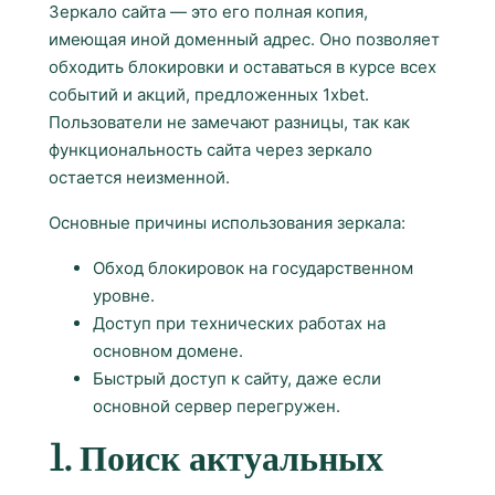
Зеркало сайта — это его полная копия,
имеющая иной доменный адрес. Оно позволяет
обходить блокировки и оставаться в курсе всех
событий и акций, предложенных 1xbet.
Пользователи не замечают разницы, так как
функциональность сайта через зеркало
остается неизменной.
Основные причины использования зеркала:
Обход блокировок на государственном
уровне.
Доступ при технических работах на
основном домене.
Быстрый доступ к сайту, даже если
основной сервер перегружен.
1. Поиск актуальных