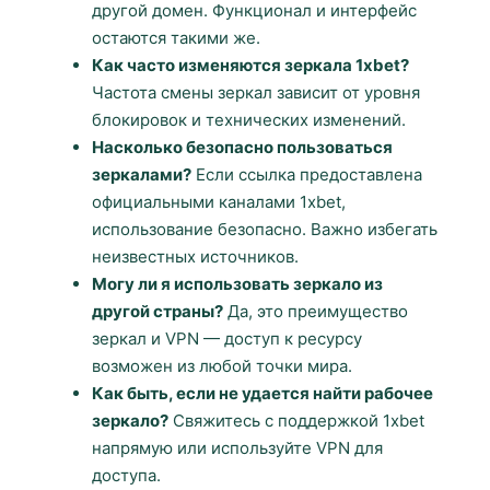
другой домен. Функционал и интерфейс
остаются такими же.
Как часто изменяются зеркала 1xbet?
Частота смены зеркал зависит от уровня
блокировок и технических изменений.
Насколько безопасно пользоваться
зеркалами?
Если ссылка предоставлена
официальными каналами 1xbet,
использование безопасно. Важно избегать
неизвестных источников.
Могу ли я использовать зеркало из
другой страны?
Да, это преимущество
зеркал и VPN — доступ к ресурсу
возможен из любой точки мира.
Как быть, если не удается найти рабочее
зеркало?
Свяжитесь с поддержкой 1xbet
напрямую или используйте VPN для
доступа.