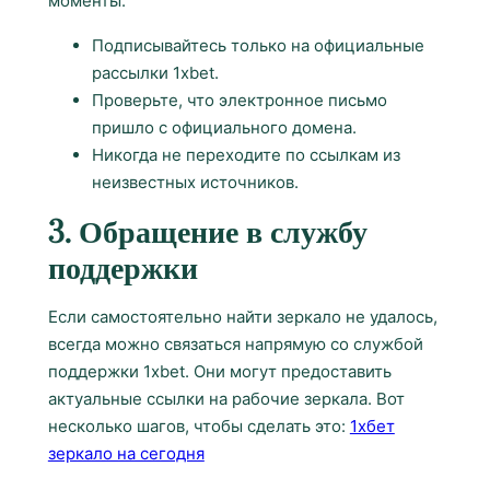
моменты:
Подписывайтесь только на официальные
рассылки 1xbet.
Проверьте, что электронное письмо
пришло с официального домена.
Никогда не переходите по ссылкам из
неизвестных источников.
3. Обращение в службу
поддержки
Если самостоятельно найти зеркало не удалось,
всегда можно связаться напрямую со службой
поддержки 1xbet. Они могут предоставить
актуальные ссылки на рабочие зеркала. Вот
несколько шагов, чтобы сделать это:
1хбет
зеркало на сегодня