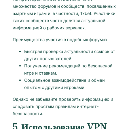
множество форумов и сообществ, посвященных
азартным играм и, в частности, 1xbet. Участники
таких сообществ часто делятся актуальной
информацией о рабочих зеркалах.
Преимущества участия в подобных форумах:
Быстрая проверка актуальности ссылок от
других пользователей.
Получение рекомендаций по безопасной
игре и ставкам.
Социальное взаимодействие и обмен
опытом с другими игроками.
Однако не забывайте проверять информацию и
следовать простым правилам интернет-
безопасности.
5. Использование VPN