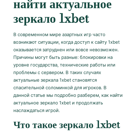
найти актуальное
зеркало 1xbet
В современном мире азартных игр часто
возникают ситуации, когда доступ к сайту 1xbet
оказывается затруднен или вовсе невозможен.
Причины могут быть разные: блокировки на
уровне государства, технические работы или
проблемы с сервером. В таких случаях
актуальные зеркала 1xbet становятся
спасительной соломинкой для игроков. В
данной статье мы подробно разберем, как найти
актуальное зеркало 1xbet и продолжать
наслаждаться игрой.
Что такое зеркало 1xbet