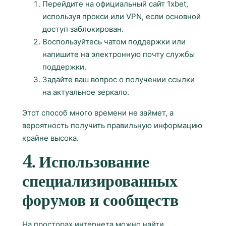
Перейдите на официальный сайт 1xbet,
используя прокси или VPN, если основной
доступ заблокирован.
Воспользуйтесь чатом поддержки или
напишите на электронную почту службы
поддержки.
Задайте ваш вопрос о получении ссылки
на актуальное зеркало.
Этот способ много времени не займет, а
вероятность получить правильную информацию
крайне высока.
4. Использование
специализированных
форумов и сообществ
На просторах интернета можно найти