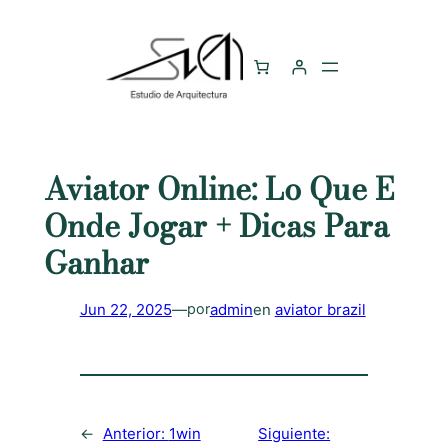
Saltar
al
contenido
Aviator Online: Lo Que E
Onde Jogar + Dicas Para
Ganhar
Jun 22, 2025
—
admin
en
aviator brazil
por
←
Anterior:
1win
Siguiente: