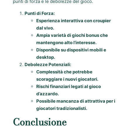
punti di forza e le debolezze del gioco.
Punti di Forza:
Esperienza interattiva con croupier
dal vivo.
Ampia varietà di giochi bonus che
mantengono alto l’interesse.
Disponibile su dispositivi mobili e
desktop.
Debolezze Potenziali:
Complessità che potrebbe
scoraggiare i nuovi giocatori.
Rischi finanziari legati al gioco
d’azzardo.
Possibile mancanza di attrattiva per i
giocatori tradizionalisti.
Conclusione