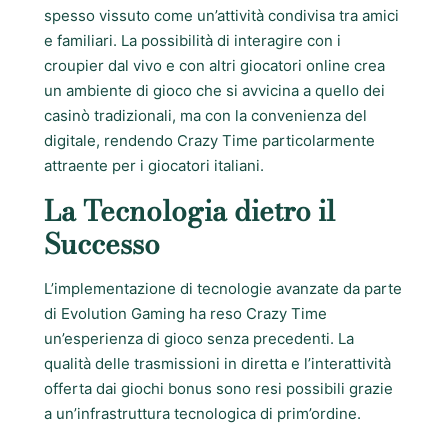
spesso vissuto come un’attività condivisa tra amici
e familiari. La possibilità di interagire con i
croupier dal vivo e con altri giocatori online crea
un ambiente di gioco che si avvicina a quello dei
casinò tradizionali, ma con la convenienza del
digitale, rendendo Crazy Time particolarmente
attraente per i giocatori italiani.
La Tecnologia dietro il
Successo
L’implementazione di tecnologie avanzate da parte
di Evolution Gaming ha reso Crazy Time
un’esperienza di gioco senza precedenti. La
qualità delle trasmissioni in diretta e l’interattività
offerta dai giochi bonus sono resi possibili grazie
a un’infrastruttura tecnologica di prim’ordine.