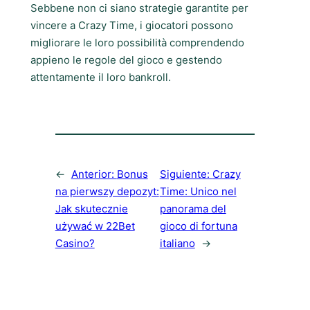
Sebbene non ci siano strategie garantite per
vincere a Crazy Time, i giocatori possono
migliorare le loro possibilità comprendendo
appieno le regole del gioco e gestendo
attentamente il loro bankroll.
←
Anterior:
Bonus
Siguiente:
Crazy
na pierwszy depozyt:
Time: Unico nel
Jak skutecznie
panorama del
używać w 22Bet
gioco di fortuna
Casino?
italiano
→