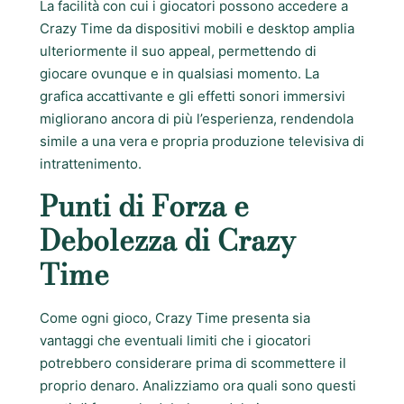
La facilità con cui i giocatori possono accedere a
Crazy Time da dispositivi mobili e desktop amplia
ulteriormente il suo appeal, permettendo di
giocare ovunque e in qualsiasi momento. La
grafica accattivante e gli effetti sonori immersivi
migliorano ancora di più l’esperienza, rendendola
simile a una vera e propria produzione televisiva di
intrattenimento.
Punti di Forza e
Debolezza di Crazy
Time
Come ogni gioco, Crazy Time presenta sia
vantaggi che eventuali limiti che i giocatori
potrebbero considerare prima di scommettere il
proprio denaro. Analizziamo ora quali sono questi