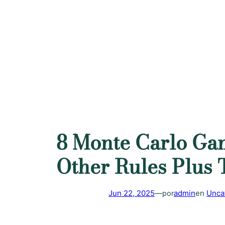
Saltar
al
contenido
8 Monte Carlo Ga
Other Rules Plus 
Jun 22, 2025
—
admin
en
Unca
por