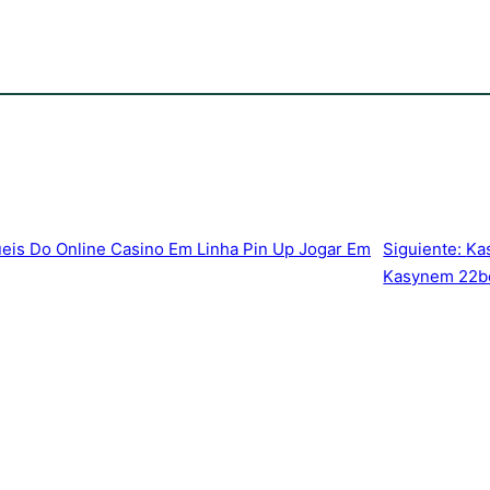
eis Do Online Casino Em Linha Pin Up Jogar Em
Siguiente:
Ka
Kasynem 22b