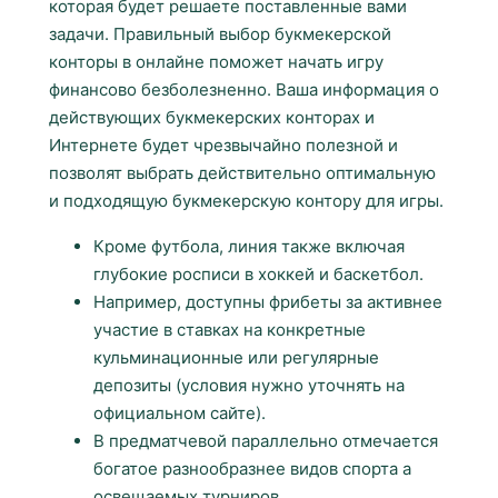
которая будет решаете поставленные вами
задачи. Правильный выбор букмекерской
конторы в онлайне поможет начать игру
финансово безболезненно. Ваша информация о
действующих букмекерских конторах и
Интернете будет чрезвычайно полезной и
позволят выбрать действительно оптимальную
и подходящую букмекерскую контору для игры.
Кроме футбола, линия также включая
глубокие росписи в хоккей и баскетбол.
Например, доступны фрибеты за активнее
участие в ставках на конкретные
кульминационные или регулярные
депозиты (условия нужно уточнять на
официальном сайте).
В предматчевой параллельно отмечается
богатое разнообразнее видов спорта а
освещаемых турниров.