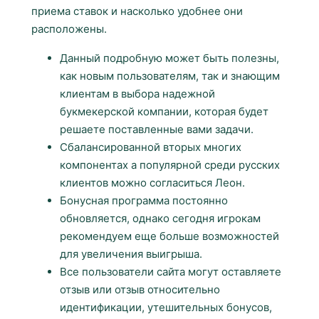
приема ставок и насколько удобнее они
расположены.
Данный подробную может быть полезны,
как новым пользователям, так и знающим
клиентам в выбора надежной
букмекерской компании, которая будет
решаете поставленные вами задачи.
Сбалансированной вторых многих
компонентах а популярной среди русских
клиентов можно согласиться Леон.
Бонусная программа постоянно
обновляется, однако сегодня игрокам
рекомендуем еще больше возможностей
для увеличения выигрыша.
Все пользователи сайта могут оставляете
отзыв или отзыв относительно
идентификации, утешительных бонусов,