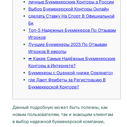
личные Букмекерские Конторы а России
Выбор Букмекерской Конторы Онлайн
сделать Ставку На Спорт В Официальной
Бк
Топ-5 Надежных Букмекеров По Отзывам
Игроков
Лучшие Букмекеры 2025 По Отзывам
Игроков В европы
➦ Какие Самые Надёжные Букмекерские
Конторы в Интернете?
Букмекеры с Оценкой «ниже Среднего»
где Дают Фрибеты за Регистрацию В
Букмекерской Конторе?
Данный подробную может быть полезны, как
новым пользователям, так и знающим клиентам
в выбор надежной букмекерской компании,