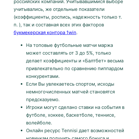
российских компаний. Учитывавшимися выборе
учитывались, же отдельные показатели
(коэффициенты, роспись, надежность только т.
п. ), так и составная всех этих факторов
букмекерская контора 1win
.
На топовые футбольные матчи маржа
может составлять от 3 до 5%, только
делает коэффициенты и «Балтбет» весьма
привлекательно по сравнению пиппардом
конкурентами.
Если Вы увлекаетесь спортом, исходы
немногочисленных матчей становятся
предсказуемо.
Игроки могут сделано ставки на события в
футболе, хоккее, баскетболе, теннисе,
волейболе.
Онлайн ресурс Tennisi дает возможностей
новичкам получить самого бонуса и