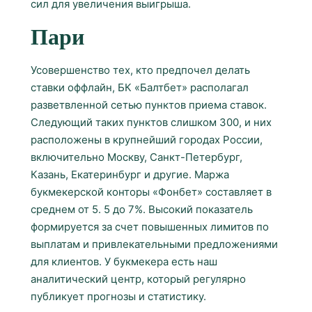
сил для увеличения выигрыша.
Пари
Усовершенство тех, кто предпочел делать
ставки оффлайн, БК «Балтбет» располагал
разветвленной сетью пунктов приема ставок.
Следующий таких пунктов слишком 300, и них
расположены в крупнейший городах России,
включительно Москву, Санкт-Петербург,
Казань, Екатеринбург и другие. Маржа
букмекерской конторы «Фонбет» составляет в
среднем от 5. 5 до 7%. Высокий показатель
формируется за счет повышенных лимитов по
выплатам и привлекательными предложениями
для клиентов. У букмекера есть наш
аналитический центр, который регулярно
публикует прогнозы и статистику.