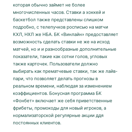
которая обычно займет не более
многочисленных часов. Ставки а хоккей и
баскетбол также представлены слишком
подробно, с телепучков росписью на матчи
КХЛ, НХЛ же НБА. БК «Винлайн» предоставляет
возможность сделать ставки не же на исход
матчей, но и и разнообразные дополнительные
показатели, такие как сотни голов, угловых
также карточек. Пользователи должно
выбирать как прематчевые ставки, так же лайв-
пари, что позволяет делать прогнозы в
реальном времени, наблюдая за изменением
коэффициентов. Бонусная программа БК
«Фонбет» включает же себя приветственные
фрибеты, промокоды для новый игроков, а
нормализаторской регулярные акции ддя
постоянных клиентов.