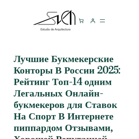
Saltar
al
contenido
Лучшие Букмекерские
Конторы В России 2025:
Рейтинг Топ-14 одним
Легальных Онлайн-
букмекеров для Ставок
На Спорт В Интернете
пиппардом Отзывами,
Хорошей Репутацией