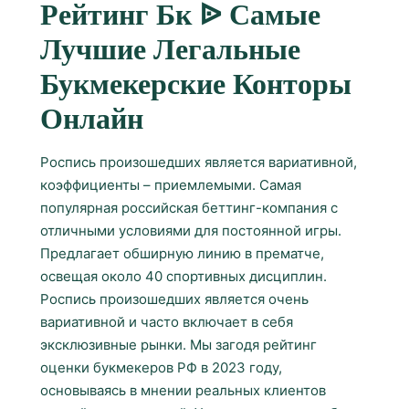
Рейтинг Бк ᐉ Самые
Лучшие Легальные
Букмекерские Конторы
Онлайн
Роспись произошедших является вариативной,
коэффициенты – приемлемыми. Самая
популярная российская беттинг-компания с
отличными условиями для постоянной игры.
Предлагает обширную линию в прематче,
освещая около 40 спортивных дисциплин.
Роспись произошедших является очень
вариативной и часто включает в себя
эксклюзивные рынки. Мы загодя рейтинг
оценки букмекеров РФ в 2023 году,
основываясь в мнении реальных клиентов