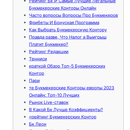
Рейтинг Бк ᐉ Самые Лучшие Легальные
Букмекерские Конторы Онлайн
Часто вопросы Вопросы Про Букмекеров
Фрибеты И Бонусная Программа
Как Выбрать Букмекерскую Контору
Правда разве, Что Налог а Выигрыш
Платит Букмекер?
Рейтинг Редакции
Тенниси
краткой Обзор Топ-5 Букмекерских
Контор
Пари
те Букмекерские Конторы европы 2023
Онлайн: Топ-10 Лучших
Рынок Live-ставок
В Какой Бк Лучше Коэффициенты?
«рейтинг Букмекерских Контор
Бк Леон