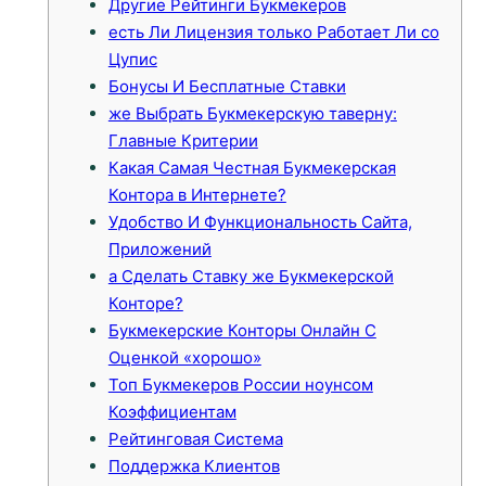
Другие Рейтинги Букмекеров
есть Ли Лицензия только Работает Ли со
Цупис
Бонусы И Бесплатные Ставки
же Выбрать Букмекерскую таверну:
Главные Критерии
Какая Самая Честная Букмекерская
Контора в Интернете?
Удобство И Функциональность Сайта,
Приложений
а Сделать Ставку же Букмекерской
Конторе?
Букмекерские Конторы Онлайн С
Оценкой «хорошо»
Топ Букмекеров России ноунсом
Коэффициентам
Рейтинговая Система
Поддержка Клиентов