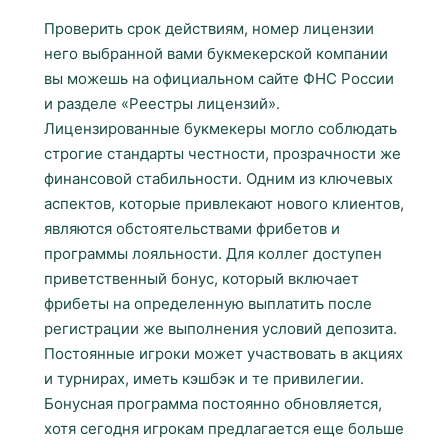
Проверить срок действиям, номер лицензии
него выбранной вами букмекерской компании
вы можешь на официальном сайте ФНС России
и разделе «Реестры лицензий».
Лицензированные букмекеры могло соблюдать
строгие стандарты честности, прозрачности же
финансовой стабильности. Одним из ключевых
аспектов, которые привлекают нового клиентов,
являются обстоятельствами фрибетов и
программы лояльности. Для коллег доступен
приветственный бонус, который включает
фрибеты на определенную выплатить после
регистрации же выполнения условий депозита.
Постоянные игроки может участвовать в акциях
и турнирах, иметь кэшбэк и те привилегии.
Бонусная программа постоянно обновляется,
хотя сегодня игрокам предлагается еще больше