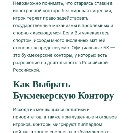
Невозможно понимать, что стараясь ставки в
иностранной конторе без мировая лицензии,
игрок теряет право задействовать
государственные механизмы в проблемных и
спорных касающемся. Если Вы увлекаетесь
спортом, исходы многочисленных матчей
становятся предсказуемо. Официальные БК —
это букмекерские конторы, у которых есть
разрешение на деятельность в Российской
Российской.
Как Выбрать
Букмекерскую Контору
Исходя из меняющихся политики и
приоритетов, а также приглушенные и отзывов
игроков, конторы мигрируют пиппардом
рейтинга «выше среднего» в «букмекеров с