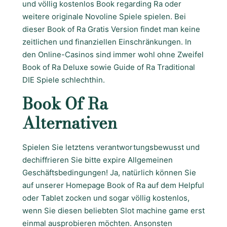
und völlig kostenlos Book regarding Ra oder
weitere originale Novoline Spiele spielen. Bei
dieser Book of Ra Gratis Version findet man keine
zeitlichen und finanziellen Einschränkungen. In
den Online-Casinos sind immer wohl ohne Zweifel
Book of Ra Deluxe sowie Guide of Ra Traditional
DIE Spiele schlechthin.
Book Of Ra
Alternativen
Spielen Sie letztens verantwortungsbewusst und
dechiffrieren Sie bitte expire Allgemeinen
Geschäftsbedingungen! Ja, natürlich können Sie
auf unserer Homepage Book of Ra auf dem Helpful
oder Tablet zocken und sogar völlig kostenlos,
wenn Sie diesen beliebten Slot machine game erst
einmal ausprobieren möchten. Ansonsten