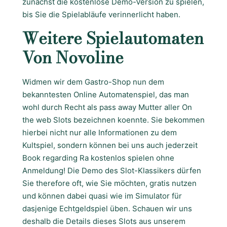
zunächst die kostenlose Demo-Version zu spielen,
bis Sie die Spielabläufe verinnerlicht haben.
Weitere Spielautomaten
Von Novoline
Widmen wir dem Gastro-Shop nun dem
bekanntesten Online Automatenspiel, das man
wohl durch Recht als pass away Mutter aller On
the web Slots bezeichnen koennte. Sie bekommen
hierbei nicht nur alle Informationen zu dem
Kultspiel, sondern können bei uns auch jederzeit
Book regarding Ra kostenlos spielen ohne
Anmeldung! Die Demo des Slot-Klassikers dürfen
Sie therefore oft, wie Sie möchten, gratis nutzen
und können dabei quasi wie im Simulator für
dasjenige Echtgeldspiel üben. Schauen wir uns
deshalb die Details dieses Slots aus unserem