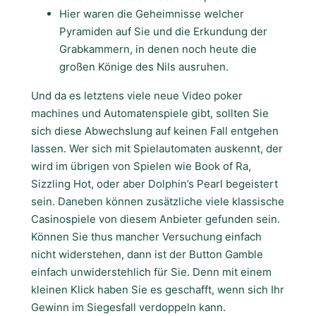
Hier waren die Geheimnisse welcher
Pyramiden auf Sie und die Erkundung der
Grabkammern, in denen noch heute die
großen Könige des Nils ausruhen.
Und da es letztens viele neue Video poker
machines und Automatenspiele gibt, sollten Sie
sich diese Abwechslung auf keinen Fall entgehen
lassen. Wer sich mit Spielautomaten auskennt, der
wird im übrigen von Spielen wie Book of Ra,
Sizzling Hot, oder aber Dolphin’s Pearl begeistert
sein. Daneben können zusätzliche viele klassische
Casinospiele von diesem Anbieter gefunden sein.
Können Sie thus mancher Versuchung einfach
nicht widerstehen, dann ist der Button Gamble
einfach unwiderstehlich für Sie. Denn mit einem
kleinen Klick haben Sie es geschafft, wenn sich Ihr
Gewinn im Siegesfall verdoppeln kann.