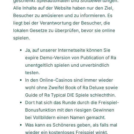
geschenkt Spielautomaten und Slotbewertungen.
Alle Inhalte auf der Website haben nur den Ziel,
Besucher zu amüsieren und zu informieren. Es
liegt bei der Verantwortung der Besucher, die
lokalen Gesetze zu überprüfen, bevor sie online
spielen.
Ja, auf unserer Internetseite können Sie
expire Demo-Version von Publication of Ra
unentgeltlich spielen und unverbindlich
testen.
In den Online-Casinos sind immer wieder
wohl ohne Zweifel Book of Ra Deluxe sowie
Guide of Ra Typical DIE Spiele schlechthin.
Dort hat sich das Runde durch die Freispiel-
Bonusfunktion mit den riesigen Gewinnen
bei Vollbildern einen Namen gemacht.
Was kann es Schöneres geben, als falls mal
wieder ein kostenloses Freispiel winkt.