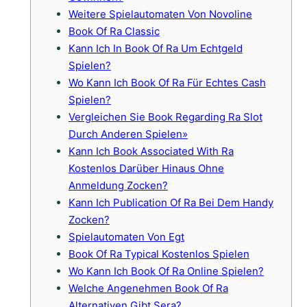
Weitere Spielautomaten Von Novoline
Book Of Ra Classic
Kann Ich In Book Of Ra Um Echtgeld
Spielen?
Wo Kann Ich Book Of Ra Für Echtes Cash
Spielen?
Vergleichen Sie Book Regarding Ra Slot
Durch Anderen Spielen»
Kann Ich Book Associated With Ra
Kostenlos Darüber Hinaus Ohne
Anmeldung Zocken?
Kann Ich Publication Of Ra Bei Dem Handy
Zocken?
Spielautomaten Von Egt
Book Of Ra Typical Kostenlos Spielen
Wo Kann Ich Book Of Ra Online Spielen?
Welche Angenehmen Book Of Ra
Alternativen Gibt Sera?