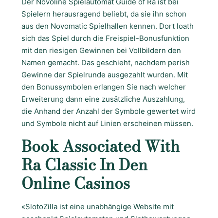
Der Novoline Spielautomat Guide of Ra ist bei
Spielern herausragend beliebt, da sie ihn schon
aus den Novomatic Spielhallen kennen. Dort loath
sich das Spiel durch die Freispiel-Bonusfunktion
mit den riesigen Gewinnen bei Vollbildern den
Namen gemacht. Das geschieht, nachdem perish
Gewinne der Spielrunde ausgezahlt wurden. Mit
den Bonussymbolen erlangen Sie nach welcher
Erweiterung dann eine zusätzliche Auszahlung,
die Anhand der Anzahl der Symbole gewertet wird
und Symbole nicht auf Linien erscheinen müssen.
Book Associated With
Ra Classic In Den
Online Casinos
«SlotoZilla ist eine unabhängige Website mit