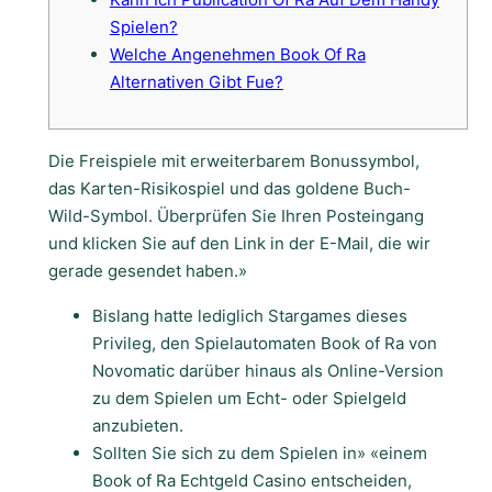
Spielen?
Welche Angenehmen Book Of Ra
Alternativen Gibt Fue?
Die Freispiele mit erweiterbarem Bonussymbol,
das Karten-Risikospiel und das goldene Buch-
Wild-Symbol. Überprüfen Sie Ihren Posteingang
und klicken Sie auf den Link in der E-Mail, die wir
gerade gesendet haben.»
Bislang hatte lediglich Stargames dieses
Privileg, den Spielautomaten Book of Ra von
Novomatic darüber hinaus als Online-Version
zu dem Spielen um Echt- oder Spielgeld
anzubieten.
Sollten Sie sich zu dem Spielen in» «einem
Book of Ra Echtgeld Casino entscheiden,