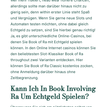
Wer mehr riskiert, head wear höhere Chancen,
allerdings sollte man darüber hinaus nicht zu
gierig sein, denn within erster Linie steht Spaß
und Vergnügen. Wenn Sie gerne neue Slots und
Automaten testen möchten, ohne dabei gleich
Echtgeld zu setzen, sind Sie hierbei genau richtig!
Ja, es gibt unterschiedliche Online-Casinos, bei
denen Sie Book of Ra mit Echtgeld spielen
können. In den Online Internet casinos können Sie
den beliebtesten Slot-Klassiker Book of Ra
throughout zwei Varianten entdecken. Hier
können Sie Book of Ra Classic kostenlos zocken,
ohne Anmeldung darüber hinaus ohne
Zeitbegrenzung.
Kann Ich In Book Involving
Ra Um Echtgeld Spielen?