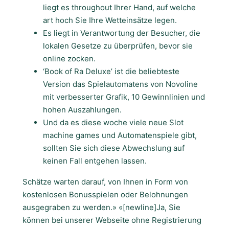
liegt es throughout Ihrer Hand, auf welche
art hoch Sie Ihre Wetteinsätze legen.
Es liegt in Verantwortung der Besucher, die
lokalen Gesetze zu überprüfen, bevor sie
online zocken.
‘Book of Ra Deluxe’ ist die beliebteste
Version das Spielautomatens von Novoline
mit verbesserter Grafik, 10 Gewinnlinien und
hohen Auszahlungen.
Und da es diese woche viele neue Slot
machine games und Automatenspiele gibt,
sollten Sie sich diese Abwechslung auf
keinen Fall entgehen lassen.
Schätze warten darauf, von Ihnen in Form von
kostenlosen Bonusspielen oder Belohnungen
ausgegraben zu werden.» «[newline]Ja, Sie
können bei unserer Webseite ohne Registrierung