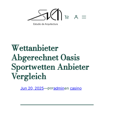
Saltar
al
contenido
Wettanbieter
Abgerechnet Oasis
Sportwetten Anbieter
Vergleich
Jun 20, 2025
—
admin
en
casino
por