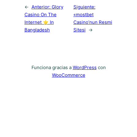
←
Anterior:
Glory
Siguiente:
Casino On The
«mostbet
Internet ⭐️ In
Casino’nun Resmi
Bangladesh
Sitesi
→
Funciona gracias a
WordPress
con
WooCommerce