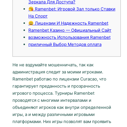
Зеркала Для Доступа?
😘 Ramenbet: Игровой Зал только Ставки
На Спорт
😄 Лицензии И Надежность Ramenbet
Ramenbet Казино — Официальный Сайт
возможность Использования Ramenbet
приличный Выбор Методов оплата
Не не вздумайте мошенничать, так как
администрация следит за моими игроками.
Ramenbet работаю по лицензии Curacao, что
гарантирует преданность и прозрачность
игрового процесса. Турниры Ramenbet
проводятся с многими интервалами и
объединяют игроков как внутри определенной
игры, а и между различными игровыми
платформами. Них игры позволят вам проявить