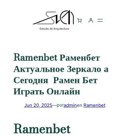
Saltar
al
contenido
Ramenbet Раменбет
Актуальное Зеркало а
Сегодня ️ Рамен Бет
Играть Онлайн
Jun 20, 2025
—
admin
en
Ramenbet
por
Ramenbet