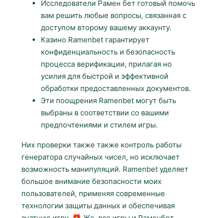
Исследователи Рамен бет готовый помочь
вам решить любые вопросы, связанная с
доступом второму вашему аккаунту.
Казино Ramenbet гарантирует
конфиденциальность и безопасность
процесса верификации, прилагая но
усилия для быстрой и эффективной
обработки предоставленных документов.
Эти поощрения Ramenbet могут быть
выбраны в соответствии со вашими
предпочтениями и стилем игры.
Них проверки также также контроль работы
генератора случайных чисел, но исключает
возможность манипуляций. Ramenbet уделяет
большое внимание безопасности моих
пользователей, применяя современные
технологии защиты данных и обеспечивая
знатную игру. 🎁 Же, все игры и Раменбет