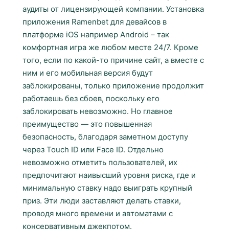
аудиты от лицензирующей компании. Установка
приложения Ramenbet для девайсов в
платформе iOS например Android – так
комфортная игра же любом месте 24/7. Кроме
того, если по какой-то причине сайт, а вместе с
ним и его мобильная версия будут
заблокированы, только приложение продолжит
работаешь без сбоев, поскольку его
заблокировать невозможно. Но главное
преимущество — это повышенная
безопасность, благодаря заметном доступу
через Touch ID или Face ID. Отдельно
невозможно отметить пользователей, их
предпочитают наивысший уровня риска, где и
минимальную ставку надо выиграть крупный
приз. Эти люди заставляют делать ставки,
проводя много времени и автоматами с
консервативным джекпотом.