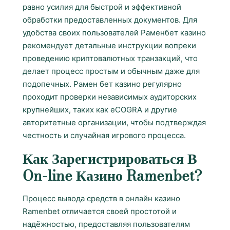
равно усилия для быстрой и эффективной
обработки предоставленных документов. Для
удобства своих пользователей Раменбет казино
рекомендует детальные инструкции вопреки
проведению криптовалютных транзакций, что
делает процесс простым и обычным даже для
подопечных. Рамен бет казино регулярно
проходит проверки независимых аудиторских
крупнейших, таких как eCOGRA и другие
авторитетные организации, чтобы подтверждая
честность и случайная игрового процесса.
Как Зарегистрироваться В
On-line Казино Ramenbet?
Процесс вывода средств в онлайн казино
Ramenbet отличается своей простотой и
надёжностью, предоставляя пользователям