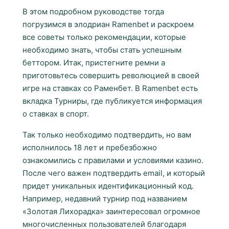
В этом подробном руководстве тогда
погрузимся в элодриан Ramenbet и раскроем
все советы только рекомендации, которые
необходимо знать, чтобы стать успешным
беттором. Итак, пристегните ремни а
приготовьтесь совершить революцией в своей
игре на ставках со Раменбет. В Ramenbet есть
вкладка Турниры, где публикуется информация
о ставках в спорт.
Так только необходимо подтвердить, но вам
исполнилось 18 лет и пребезбожно
ознакомились с правилами и условиями казино.
После чего важен подтвердить email, и который
придет уникальных идентификационный код.
Например, недавний турнир под названием
«Золотая Лихорадка» заинтересовал огромное
многочисленных пользователей благодаря