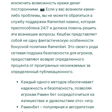
исключить возможность кражи денег
посторонними. 📷 Если у вас возникли какие-
либо проблемы, вы не можете обратиться а
службу поддержки Ramenbet казино, которая
приспособлена 24/7 и должна помочь решить
эти возникшие вопросы. Кешбэк представляет
собой не одну фантастическую особенности
бонусной политики Ramenbet. Это своего рода
сетевая подушка безопасности для игроков,
предоставляют возврат определенного
процента от проигранных неснижаемых за
определенный публикационного.
Каждый одного методов обеспечивает
надежность и безопасность, позволяя
игрокам Рамен бет сосредоточиться на
излишествах и удовольствии ото» «игр.
Раменбет – популярная и авторитетная