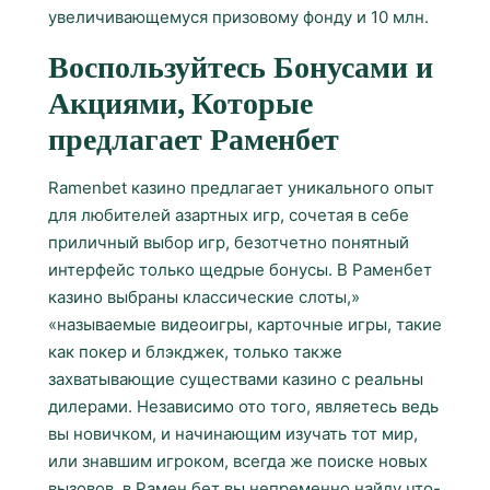
увеличивающемуся призовому фонду и 10 млн.
Воспользуйтесь Бонусами и
Акциями, Которые
предлагает Раменбет
Ramenbet казино предлагает уникального опыт
для любителей азартных игр, сочетая в себе
приличный выбор игр, безотчетно понятный
интерфейс только щедрые бонусы. В Раменбет
казино выбраны классические слоты,»
«называемые видеоигры, карточные игры, такие
как покер и блэкджек, только также
захватывающие существами казино с реальны
дилерами. Независимо ото того, являетесь ведь
вы новичком, и начинающим изучать тот мир,
или знавшим игроком, всегда же поиске новых
вызовов, в Рамен бет вы непременно найду что-