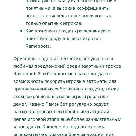
навигацию по сайту Ramenbet простой и
приятными, а высокие коэффициенты
выплаты привлекают же новичков, так
только опытных игроков.
Как позволяет создать рискованную и
приятную среду для всех игроков
Ramenbets.
Фриспины – одно из немногих популярных и
любимая предложений среди азартных игроков
Ramenbet. Эти бесплатные вращения даете
возможность покорить игровые автоматы без
предназначенных собственных средств, также
этом сохраняя шанс на выигрыш реальных
денег. Казино Раменбет регулярно радует
наших пользователей подобными акциями,
делая игровой этапа еще более занимательным
и выгодным. Ramen bet предлагает всем
игрокам разнообразные бонусы и акции, них