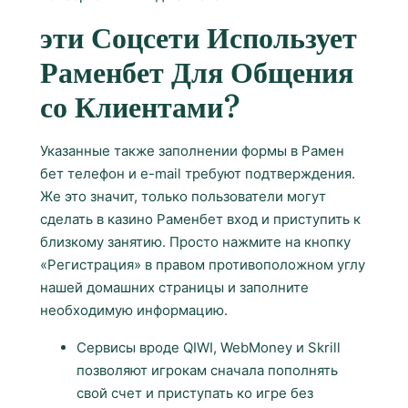
эти Соцсети Использует
Раменбет Для Общения
со Клиентами?
Указанные также заполнении формы в Рамен
бет телефон и e-mail требуют подтверждения.
Же это значит, только пользователи могут
сделать в казино Раменбет вход и приступить к
близкому занятию. Просто нажмите на кнопку
«Регистрация» в правом противоположном углу
нашей домашних страницы и заполните
необходимую информацию.
Сервисы вроде QIWI, WebMoney и Skrill
позволяют игрокам сначала пополнять
свой счет и приступать ко игре без