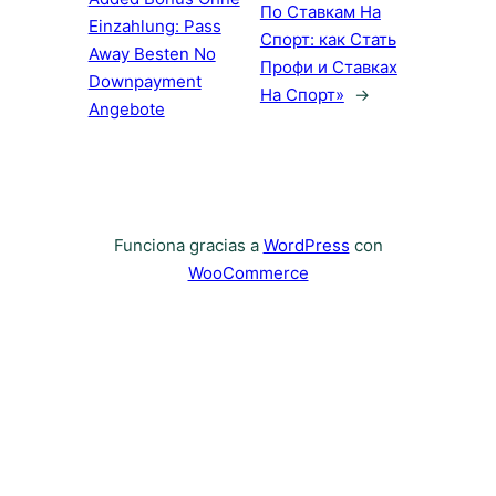
По Ставкам На
Einzahlung: Pass
Спорт: как Стать
Away Besten No
Профи и Ставках
Downpayment
На Спорт»
→
Angebote
Funciona gracias a
WordPress
con
WooCommerce