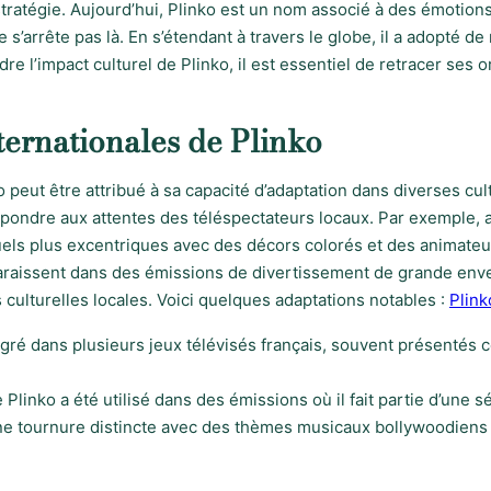
tratégie. Aujourd’hui, Plinko est un nom associé à des émotions f
 s’arrête pas là. En s’étendant à travers le globe, il a adopté d
l’impact culturel de Plinko, il est essentiel de retracer ses or
ternationales de Plinko
 peut être attribué à sa capacité d’adaptation dans diverses cu
épondre aux attentes des téléspectateurs locaux. Par exemple, a
uels plus excentriques avec des décors colorés et des animate
araissent dans des émissions de divertissement de grande enver
 culturelles locales. Voici quelques adaptations notables :
Plink
égré dans plusieurs jeux télévisés français, souvent présenté
Plinko a été utilisé dans des émissions où il fait partie d’une s
une tournure distincte avec des thèmes musicaux bollywoodiens 