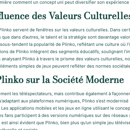
mière comment un concept uni peut diversifier son expérience s
nfluence des Valeurs Culturelle
Plinko servent de fenêtres sur les valeurs culturelles. Dans cer
que dans d’autres, le talent et la stratégie sont davantage valo
sous-tendent la popularité de Plinko, reflétant une culture où l
ions de Plinko intègrent des segments éducatifs, soulignant l’
 analysant Plinko à travers le prisme des valeurs culturelles,
ments simples de jeux peuvent refléter des normes sociétales
Plinko sur la Société Moderne
lement les téléspectateurs, mais contribue également à façonne
’adaptant aux plateformes numériques, Plinko s’est modernisé 
 Les applications mobiles et les jeux en ligne utilisant le conc
es fans participent à des versions numériques sur des réseaux 
 est ainsi évident que Plinko, bien plus qu’un simple jeu télévisé
lturelle et sociale.