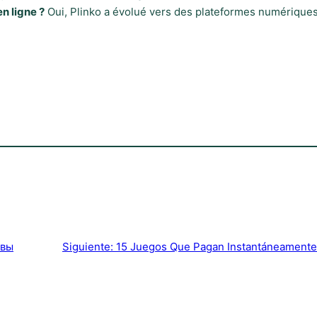
en ligne ?
Oui, Plinko a évolué vers des plateformes numériques
ывы
Siguiente:
15 Juegos Que Pagan Instantáneamente