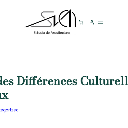
des Différences Culturel
ux
tegorized