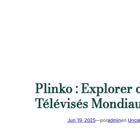
Saltar
al
contenido
Plinko : Explorer 
Télévisés Mondia
Jun 19, 2025
—
admin
en
Unca
por