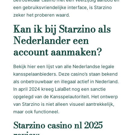
een gebruiksvriendelijke interface, is Starzino
zeker het proberen waard.
Kan ik bij Starzino als
Nederlander een
account aanmaken?
Bekijk hier een lijst van alle Nederlandse legale
kansspelaanbieders. Deze casino’s staan bekend
als onbetrouwbaar en illegaal actief in Nederland.
In april 2024 kreeg LalaBet nog een sanctie
opgelegd van de Kansspelautoriteit. Het ontwerp
van Starzino is niet alleen visueel aantrekkelijk,
maar ook functioneel.
Starzino casino nl 2025