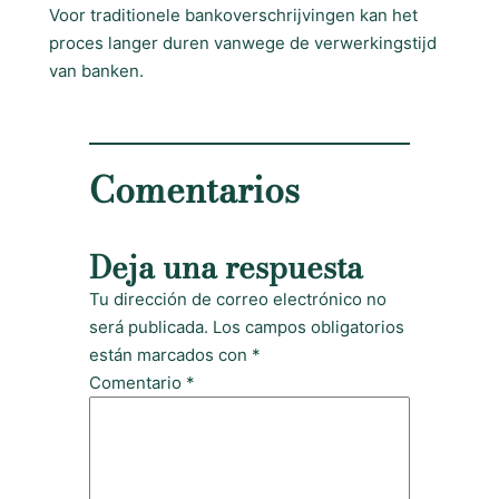
Voor traditionele bankoverschrijvingen kan het
proces langer duren vanwege de verwerkingstijd
van banken.
Comentarios
Deja una respuesta
Tu dirección de correo electrónico no
será publicada.
Los campos obligatorios
están marcados con
*
Comentario
*