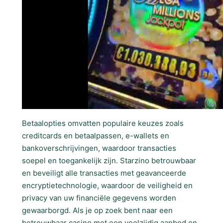
Betaalopties omvatten populaire keuzes zoals
creditcards en betaalpassen, e-wallets en
bankoverschrijvingen, waardoor transacties
soepel en toegankelijk zijn. Starzino betrouwbaar
en beveiligt alle transacties met geavanceerde
encryptietechnologie, waardoor de veiligheid en
privacy van uw financiële gegevens worden
gewaarborgd. Als je op zoek bent naar een
betrouwbaar casino met een veelzijdig aanbod en