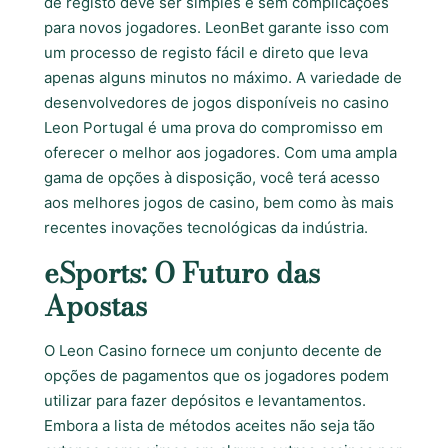
de registo deve ser simples e sem complicações
para novos jogadores. LeonBet garante isso com
um processo de registo fácil e direto que leva
apenas alguns minutos no máximo. A variedade de
desenvolvedores de jogos disponíveis no casino
Leon Portugal é uma prova do compromisso em
oferecer o melhor aos jogadores. Com uma ampla
gama de opções à disposição, você terá acesso
aos melhores jogos de casino, bem como às mais
recentes inovações tecnológicas da indústria.
eSports: O Futuro das
Apostas
O Leon Casino fornece um conjunto decente de
opções de pagamentos que os jogadores podem
utilizar para fazer depósitos e levantamentos.
Embora a lista de métodos aceites não seja tão