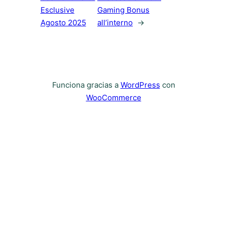
Esclusive
Gaming Bonus
Agosto 2025
all’interno
→
Funciona gracias a
WordPress
con
WooCommerce