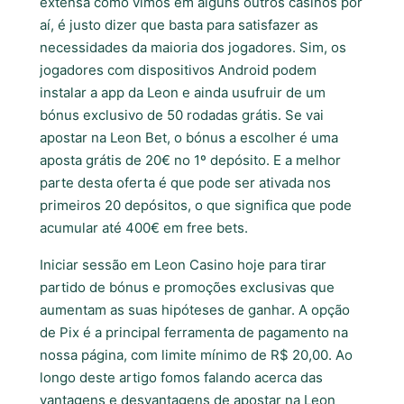
extensa como vimos em alguns outros casinos por
aí, é justo dizer que basta para satisfazer as
necessidades da maioria dos jogadores. Sim, os
jogadores com dispositivos Android podem
instalar a app da Leon e ainda usufruir de um
bónus exclusivo de 50 rodadas grátis. Se vai
apostar na Leon Bet, o bónus a escolher é uma
aposta grátis de 20€ no 1º depósito. E a melhor
parte desta oferta é que pode ser ativada nos
primeiros 20 depósitos, o que significa que pode
acumular até 400€ em free bets.
Iniciar sessão em Leon Casino hoje para tirar
partido de bónus e promoções exclusivas que
aumentam as suas hipóteses de ganhar. A opção
de Pix é a principal ferramenta de pagamento na
nossa página, com limite mínimo de R$ 20,00. Ao
longo deste artigo fomos falando acerca das
vantagens e desvantagens de apostar na Leon