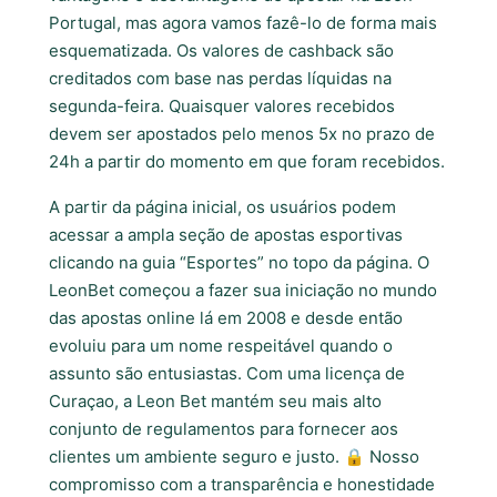
Portugal, mas agora vamos fazê-lo de forma mais
esquematizada. Os valores de cashback são
creditados com base nas perdas líquidas na
segunda-feira. Quaisquer valores recebidos
devem ser apostados pelo menos 5x no prazo de
24h a partir do momento em que foram recebidos.
A partir da página inicial, os usuários podem
acessar a ampla seção de apostas esportivas
clicando na guia “Esportes” no topo da página. O
LeonBet começou a fazer sua iniciação no mundo
das apostas online lá em 2008 e desde então
evoluiu para um nome respeitável quando o
assunto são entusiastas. Com uma licença de
Curaçao, a Leon Bet mantém seu mais alto
conjunto de regulamentos para fornecer aos
clientes um ambiente seguro e justo. 🔒 Nosso
compromisso com a transparência e honestidade