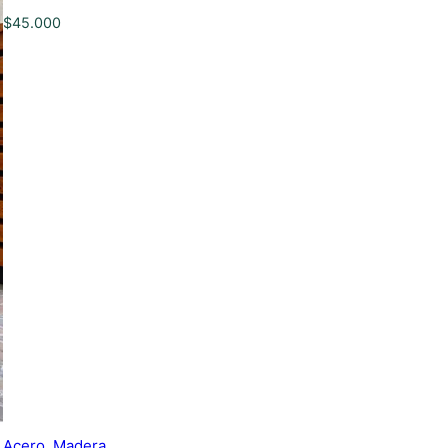
$
45.000
Acero
, 
Madera